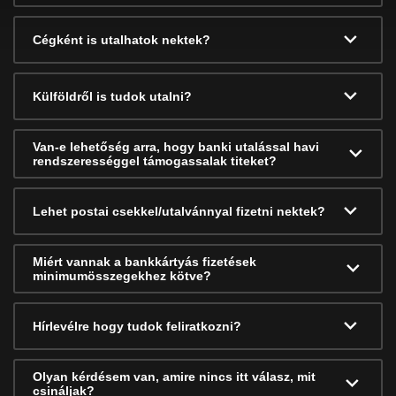
Cégként is utalhatok nektek?
Külföldről is tudok utalni?
Van-e lehetőség arra, hogy banki utalással havi
rendszerességgel támogassalak titeket?
Lehet postai csekkel/utalvánnyal fizetni nektek?
Miért vannak a bankkártyás fizetések
minimumösszegekhez kötve?
Hírlevélre hogy tudok feliratkozni?
Olyan kérdésem van, amire nincs itt válasz, mit
csináljak?