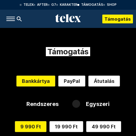
TELEX
AFTER
G7
KARAKTER
TÁMOGATÁS
SHOP
Támogatás
Támogatás
Bankkártya
PayPal
Átutalás
Rendszeres
Egyszeri
9 990 Ft
19 990 Ft
49 990 Ft