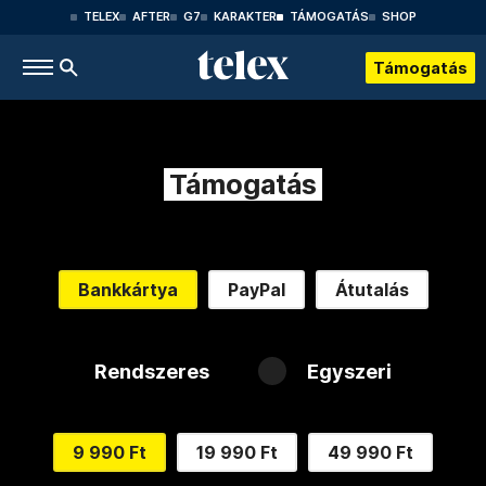
TELEX
AFTER
G7
KARAKTER
TÁMOGATÁS
SHOP
Támogatás
Támogatás
Bankkártya
PayPal
Átutalás
Rendszeres
Egyszeri
9 990 Ft
19 990 Ft
49 990 Ft