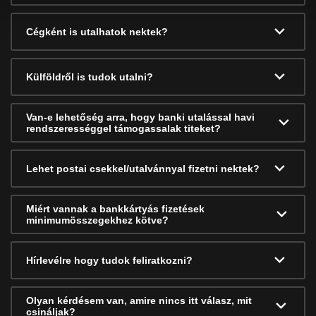
Cégként is utalhatok nektek?
Külföldről is tudok utalni?
Van-e lehetőség arra, hogy banki utalással havi
rendszerességgel támogassalak titeket?
Lehet postai csekkel/utalvánnyal fizetni nektek?
Miért vannak a bankkártyás fizetések
minimumösszegekhez kötve?
Hírlevélre hogy tudok feliratkozni?
Olyan kérdésem van, amire nincs itt válasz, mit
csináljak?