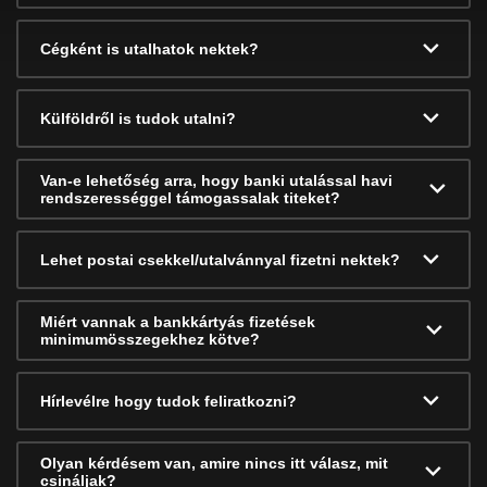
Cégként is utalhatok nektek?
Külföldről is tudok utalni?
Van-e lehetőség arra, hogy banki utalással havi
rendszerességgel támogassalak titeket?
Lehet postai csekkel/utalvánnyal fizetni nektek?
Miért vannak a bankkártyás fizetések
minimumösszegekhez kötve?
Hírlevélre hogy tudok feliratkozni?
Olyan kérdésem van, amire nincs itt válasz, mit
csináljak?