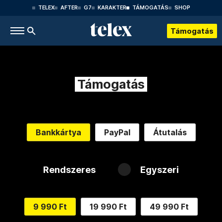
TELEX
AFTER
G7
KARAKTER
TÁMOGATÁS
SHOP
Támogatás
Támogatás
Bankkártya
PayPal
Átutalás
Rendszeres
Egyszeri
9 990 Ft
19 990 Ft
49 990 Ft