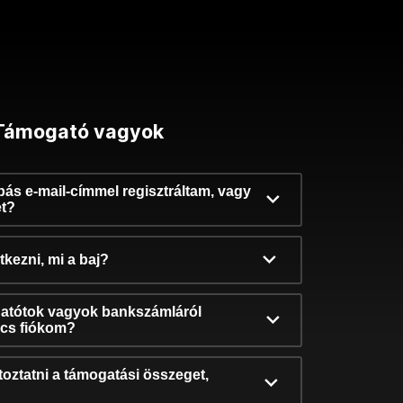
Támogató vagyok
ibás e-mail-címmel regisztráltam, vagy
et?
kezni, mi a baj?
atótok vagyok bankszámláról
incs fiókom?
oztatni a támogatási összeget,