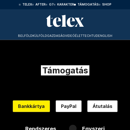
TELEX
AFTER
G7
KARAKTER
TÁMOGATÁS
SHOP
BELFÖLD
KÜLFÖLD
GAZDASÁG
VIDEÓ
ÉLET
TECHTUD
ENGLISH
Támogatás
Bankkártya
PayPal
Átutalás
Rendszeres
Egyszeri