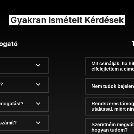
Gyakran Ismételt Kérdések
ogató
Mit csináljak, ha h
elfelejtettem a cím
k?
Nem tudok bejelent
támogatást?
Rendszeres támog
utalással, miért n
számít?
Szeretném megvált
hogyan tudom?