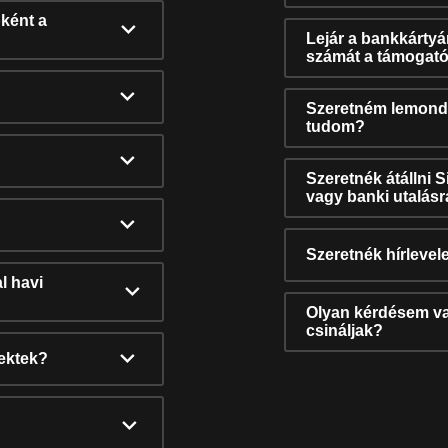
ként a
Lejár a bankkárty
számát a támogató
Szeretném lemonda
tudom?
Szeretnék átállni 
vagy banki utalás
Szeretnék hírlevele
l havi
Olyan kérdésem van
csináljak?
nektek?