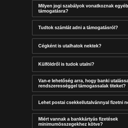
Milyen jogi szabályok vonatkoznak egyéb
támogatásra?
Tudtok számlát adni a támogatásról?
Cégként is utalhatok nektek?
Külföldről is tudok utalni?
Van-e lehetőség arra, hogy banki utalássa
rendszerességgel támogassalak titeket?
Lehet postai csekkel/utalvánnyal fizetni 
Miért vannak a bankkártyás fizetések
minimumösszegekhez kötve?