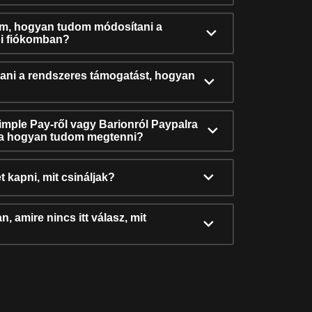
ám, hogyan tudom módosítani a
i fiókomban?
ni a rendszeres támogatást, hogyan
Simple Pay-ről vagy Barionról Paypalra
ra hogyan tudom megtenni?
t kapni, mit csináljak?
, amire nincs itt válasz, mit