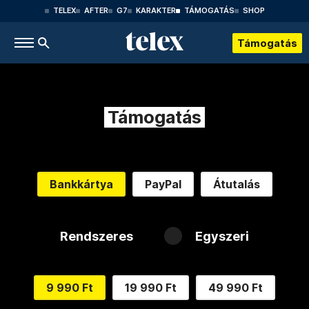
TELEX
AFTER
G7
KARAKTER
TÁMOGATÁS
SHOP
Támogatás
Támogatás
Bankkártya
PayPal
Átutalás
Rendszeres
Egyszeri
9 990 Ft
19 990 Ft
49 990 Ft