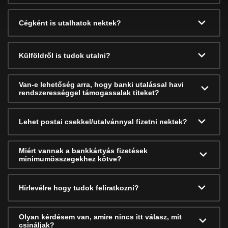
Cégként is utalhatok nektek?
Külföldről is tudok utalni?
Van-e lehetőség arra, hogy banki utalással havi
rendszerességgel támogassalak titeket?
Lehet postai csekkel/utalvánnyal fizetni nektek?
Miért vannak a bankkártyás fizetések
minimumösszegekhez kötve?
Hírlevélre hogy tudok feliratkozni?
Olyan kérdésem van, amire nincs itt válasz, mit
csináljak?