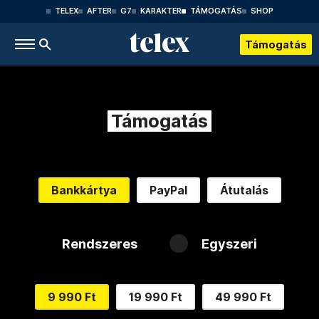
TELEX
AFTER
G7
KARAKTER
TÁMOGATÁS
SHOP
Támogatás
Támogatás
Bankkártya
PayPal
Átutalás
Rendszeres
Egyszeri
9 990 Ft
19 990 Ft
49 990 Ft