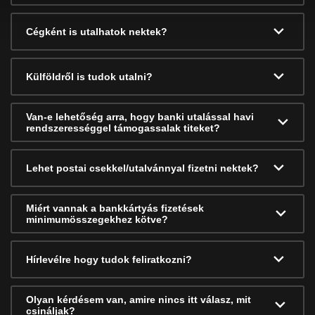
Cégként is utalhatok nektek?
Külföldről is tudok utalni?
Van-e lehetőség arra, hogy banki utalással havi
rendszerességgel támogassalak titeket?
Lehet postai csekkel/utalvánnyal fizetni nektek?
Miért vannak a bankkártyás fizetések
minimumösszegekhez kötve?
Hírlevélre hogy tudok feliratkozni?
Olyan kérdésem van, amire nincs itt válasz, mit
csináljak?