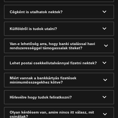
Cégként is utalhatok nektek?
Külföldről is tudok utalni?
Van-e lehetőség arra, hogy banki utalással havi
rendszerességgel támogassalak titeket?
Lehet postai csekkel/utalvánnyal fizetni nektek?
Miért vannak a bankkártyás fizetések
minimumösszegekhez kötve?
Hírlevélre hogy tudok feliratkozni?
Olyan kérdésem van, amire nincs itt válasz, mit
csináljak?