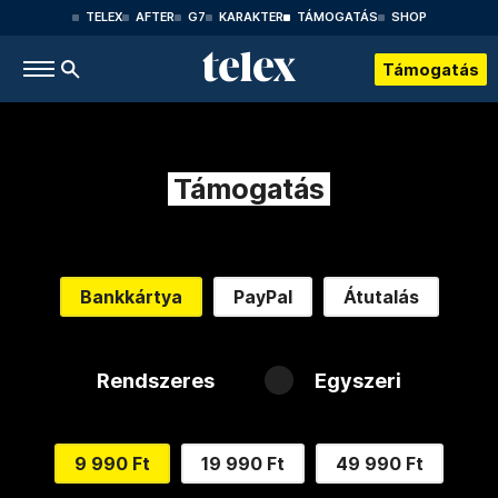
TELEX
AFTER
G7
KARAKTER
TÁMOGATÁS
SHOP
Támogatás
Támogatás
Bankkártya
PayPal
Átutalás
Rendszeres
Egyszeri
9 990 Ft
19 990 Ft
49 990 Ft