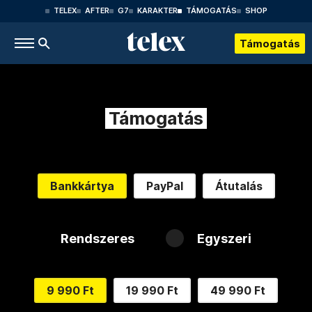
TELEX
AFTER
G7
KARAKTER
TÁMOGATÁS
SHOP
Támogatás
Támogatás
Bankkártya
PayPal
Átutalás
Rendszeres
Egyszeri
9 990 Ft
19 990 Ft
49 990 Ft