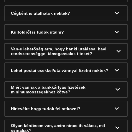
Cégként is utalhatok nektek?
Külföldről is tudok utalni?
Van-e lehetőség arra, hogy banki utalással havi
rendszerességgel támogassalak titeket?
Lehet postai csekkel/utalvánnyal fizetni nektek?
Miért vannak a bankkártyás fizetések
minimumösszegekhez kötve?
Hírlevélre hogy tudok feliratkozni?
Olyan kérdésem van, amire nincs itt válasz, mit
csináljak?