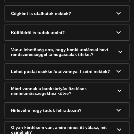
Cégként is utalhatok nektek?
Külföldről is tudok utalni?
Van-e lehetőség arra, hogy banki utalással havi
rendszerességgel támogassalak titeket?
Lehet postai csekkel/utalvánnyal fizetni nektek?
Miért vannak a bankkártyás fizetések
minimumösszegekhez kötve?
Hírlevélre hogy tudok feliratkozni?
Olyan kérdésem van, amire nincs itt válasz, mit
csináljak?