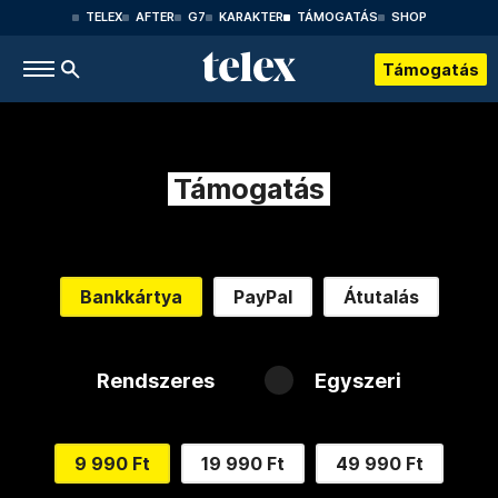
TELEX
AFTER
G7
KARAKTER
TÁMOGATÁS
SHOP
Támogatás
Támogatás
Bankkártya
PayPal
Átutalás
Rendszeres
Egyszeri
9 990 Ft
19 990 Ft
49 990 Ft