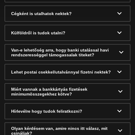
Cégként is utalhatok nektek?
Külföldről is tudok utalni?
Van-e lehetőség arra, hogy banki utalással havi
rendszerességgel támogassalak titeket?
Lehet postai csekkel/utalvánnyal fizetni nektek?
Miért vannak a bankkártyás fizetések
minimumösszegekhez kötve?
Hírlevélre hogy tudok feliratkozni?
Olyan kérdésem van, amire nincs itt válasz, mit
csináljak?