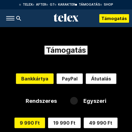
TELEX
AFTER
G7
KARAKTER
TÁMOGATÁS
SHOP
Támogatás
Támogatás
Bankkártya
PayPal
Átutalás
Rendszeres
Egyszeri
9 990 Ft
19 990 Ft
49 990 Ft