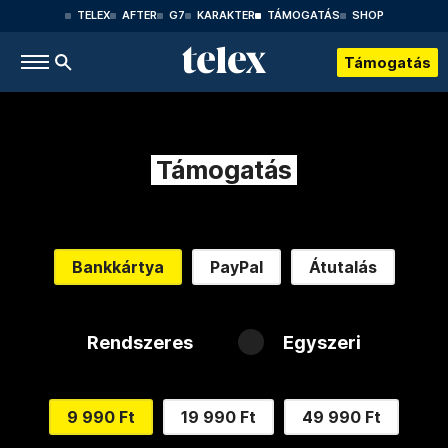
TELEX
AFTER
G7
KARAKTER
TÁMOGATÁS
SHOP
Támogatás
Támogatás
Bankkártya
PayPal
Átutalás
Rendszeres
Egyszeri
9 990 Ft
19 990 Ft
49 990 Ft