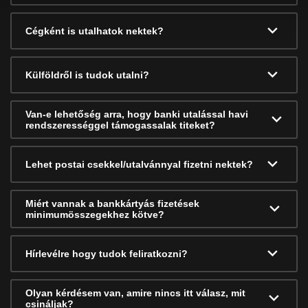
Cégként is utalhatok nektek?
Külföldről is tudok utalni?
Van-e lehetőség arra, hogy banki utalással havi
rendszerességgel támogassalak titeket?
Lehet postai csekkel/utalvánnyal fizetni nektek?
Miért vannak a bankkártyás fizetések
minimumösszegekhez kötve?
Hírlevélre hogy tudok feliratkozni?
Olyan kérdésem van, amire nincs itt válasz, mit
csináljak?