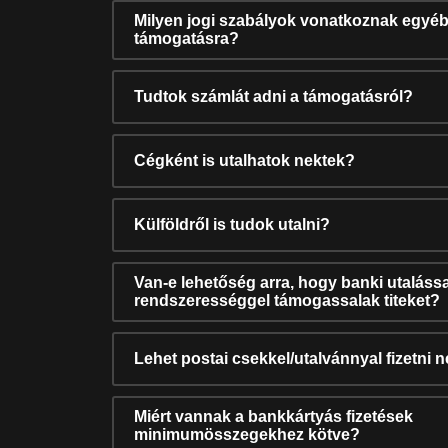
Milyen jogi szabályok vonatkoznak egyéb
támogatásra?
Tudtok számlát adni a támogatásról?
Cégként is utalhatok nektek?
Külföldről is tudok utalni?
Van-e lehetőség arra, hogy banki utalássa
rendszerességgel támogassalak titeket?
Lehet postai csekkel/utalvánnyal fizetni 
Miért vannak a bankkártyás fizetések
minimumösszegekhez kötve?