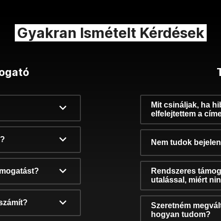
Gyakran Ismételt Kérdések
ogató
Mit csináljak, ha h
elfelejtettem a cím
k?
Nem tudok bejelent
támogatást?
Rendszeres támog
utalással, miért n
számít?
Szeretném megvált
hogyan tudom?