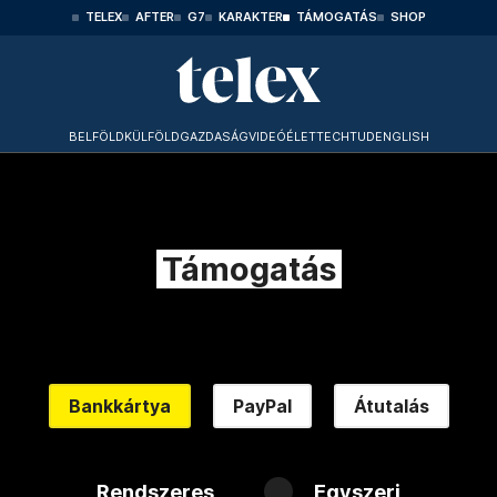
TELEX
AFTER
G7
KARAKTER
TÁMOGATÁS
SHOP
BELFÖLD
KÜLFÖLD
GAZDASÁG
VIDEÓ
ÉLET
TECHTUD
ENGLISH
Támogatás
Bankkártya
PayPal
Átutalás
Rendszeres
Egyszeri