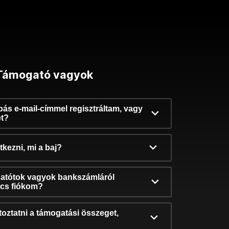
Támogató vagyok
ibás e-mail-címmel regisztráltam, vagy
et?
kezni, mi a baj?
atótok vagyok bankszámláról
incs fiókom?
oztatni a támogatási összeget,