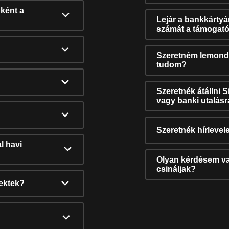
ként a
Lejár a bankkárty
számát a támogató
Szeretném lemonda
tudom?
Szeretnék átállni 
vagy banki utalás
Szeretnék hírlevele
l havi
Olyan kérdésem van
csináljak?
nektek?