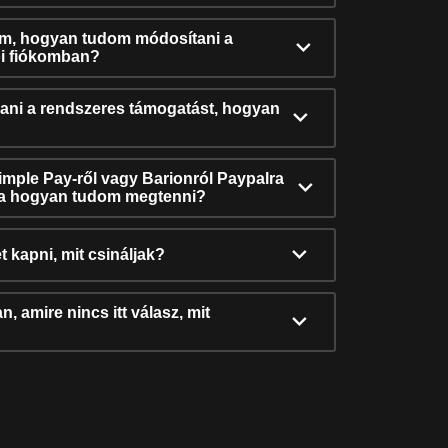
ám, hogyan tudom módosítani a
i fiókomban?
ni a rendszeres támogatást, hogyan
Simple Pay-ről vagy Barionról Paypalra
ra hogyan tudom megtenni?
t kapni, mit csináljak?
, amire nincs itt válasz, mit