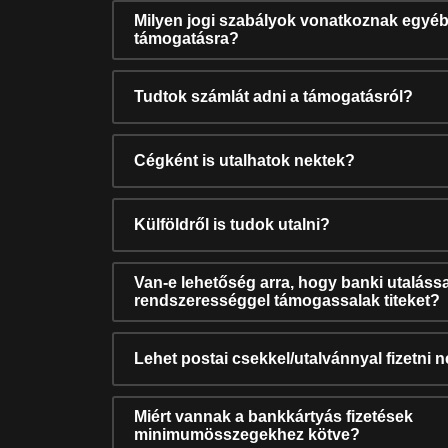
Milyen jogi szabályok vonatkoznak egyéb
támogatásra?
Tudtok számlát adni a támogatásról?
Cégként is utalhatok nektek?
Külföldről is tudok utalni?
Van-e lehetőség arra, hogy banki utalássa
rendszerességgel támogassalak titeket?
Lehet postai csekkel/utalvánnyal fizetni 
Miért vannak a bankkártyás fizetések
minimumösszegekhez kötve?