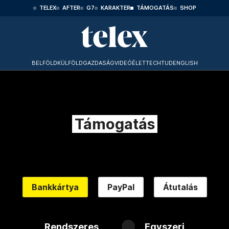
TELEX
AFTER
G7
KARAKTER
TÁMOGATÁS
SHOP
BELFÖLD
KÜLFÖLD
GAZDASÁG
VIDEÓ
ÉLET
TECHTUD
ENGLISH
Támogatás
Bankkártya
PayPal
Átutalás
Rendszeres
Egyszeri