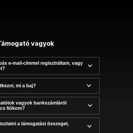
Támogató vagyok
ibás e-mail-címmel regisztráltam, vagy
et?
kezni, mi a baj?
atótok vagyok bankszámláról
incs fiókom?
oztatni a támogatási összeget,