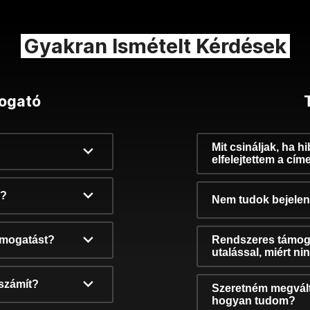
Gyakran Ismételt Kérdések
ogató
Mit csináljak, ha h
elfelejtettem a cím
k?
Nem tudok bejelent
támogatást?
Rendszeres támog
utalással, miért n
számít?
Szeretném megvált
hogyan tudom?