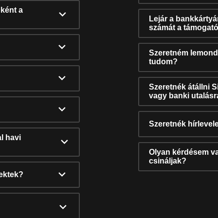
ként a
Lejár a bankkárty
számát a támogató
Szeretném lemonda
tudom?
Szeretnék átállni 
vagy banki utalás
Szeretnék hírlevele
l havi
Olyan kérdésem van
csináljak?
nektek?