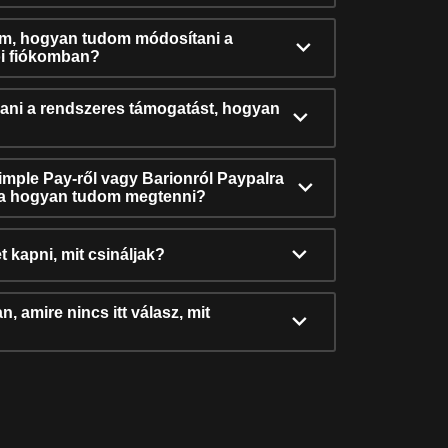
ám, hogyan tudom módosítani a
i fiókomban?
ni a rendszeres támogatást, hogyan
Simple Pay-ről vagy Barionról Paypalra
ra hogyan tudom megtenni?
t kapni, mit csináljak?
, amire nincs itt válasz, mit