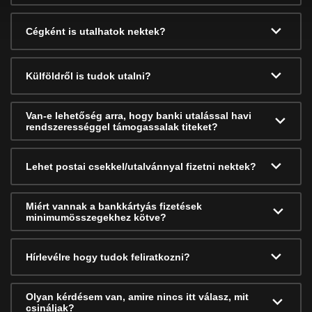
Cégként is utalhatok nektek?
Külföldről is tudok utalni?
Van-e lehetőség arra, hogy banki utalással havi
rendszerességgel támogassalak titeket?
Lehet postai csekkel/utalvánnyal fizetni nektek?
Miért vannak a bankkártyás fizetések
minimumösszegekhez kötve?
Hírlevélre hogy tudok feliratkozni?
Olyan kérdésem van, amire nincs itt válasz, mit
csináljak?