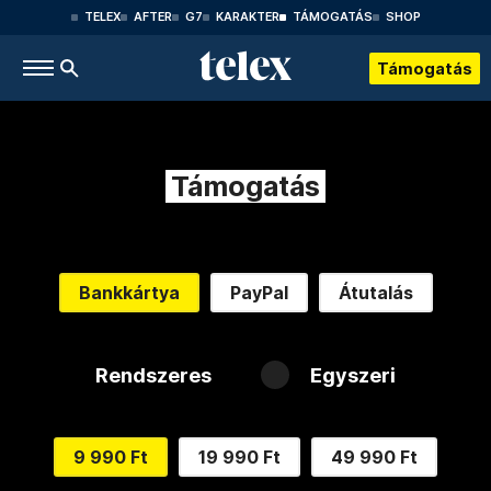
TELEX
AFTER
G7
KARAKTER
TÁMOGATÁS
SHOP
Támogatás
Támogatás
Bankkártya
PayPal
Átutalás
Rendszeres
Egyszeri
9 990 Ft
19 990 Ft
49 990 Ft