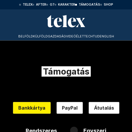
TELEX
AFTER
G7
KARAKTER
TÁMOGATÁS
SHOP
BELFÖLD
KÜLFÖLD
GAZDASÁG
VIDEÓ
ÉLET
TECHTUD
ENGLISH
Támogatás
Bankkártya
PayPal
Átutalás
Rendszeres
Egyszeri