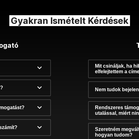
Gyakran Ismételt Kérdések
ogató
Mit csináljak, ha h
elfelejtettem a cím
k?
Nem tudok bejelent
támogatást?
Rendszeres támog
utalással, miért n
számít?
Szeretném megvált
hogyan tudom?