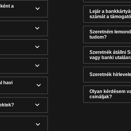
ként a
Lejár a bankkárty
számát a támogató
Szeretném lemonda
tudom?
Szeretnék átállni 
vagy banki utalás
Szeretnék hírlevele
l havi
Olyan kérdésem van
csináljak?
nektek?