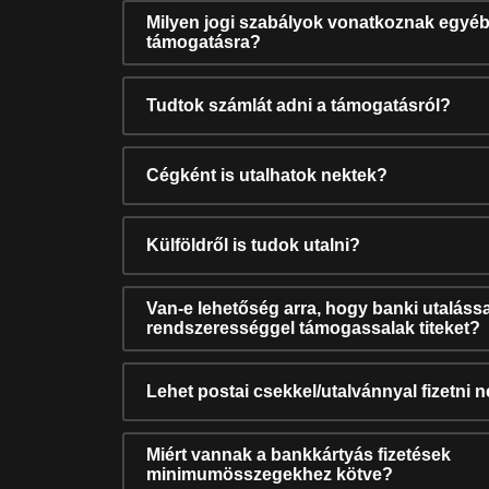
Milyen jogi szabályok vonatkoznak egyéb
támogatásra?
Tudtok számlát adni a támogatásról?
Cégként is utalhatok nektek?
Külföldről is tudok utalni?
Van-e lehetőség arra, hogy banki utalássa
rendszerességgel támogassalak titeket?
Lehet postai csekkel/utalvánnyal fizetni 
Miért vannak a bankkártyás fizetések
minimumösszegekhez kötve?