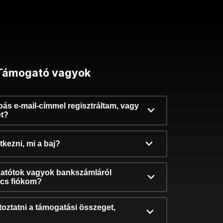
Támogató vagyok
ibás e-mail-címmel regisztráltam, vagy
et?
kezni, mi a baj?
atótok vagyok bankszámláról
incs fiókom?
oztatni a támogatási összeget,