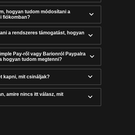
ám, hogyan tudom módosítani a
i fiókomban?
ni a rendszeres támogatást, hogyan
Simple Pay-ről vagy Barionról Paypalra
ra hogyan tudom megtenni?
t kapni, mit csináljak?
, amire nincs itt válasz, mit