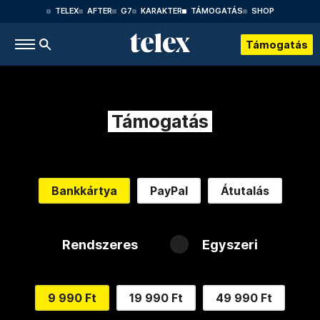
TELEX
AFTER
G7
KARAKTER
TÁMOGATÁS
SHOP
Támogatás
Támogatás
Bankkártya
PayPal
Átutalás
Rendszeres
Egyszeri
9 990 Ft
19 990 Ft
49 990 Ft