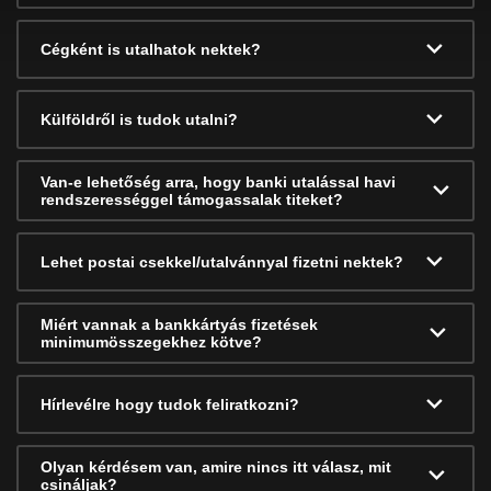
Cégként is utalhatok nektek?
Külföldről is tudok utalni?
Van-e lehetőség arra, hogy banki utalással havi
rendszerességgel támogassalak titeket?
Lehet postai csekkel/utalvánnyal fizetni nektek?
Miért vannak a bankkártyás fizetések
minimumösszegekhez kötve?
Hírlevélre hogy tudok feliratkozni?
Olyan kérdésem van, amire nincs itt válasz, mit
csináljak?