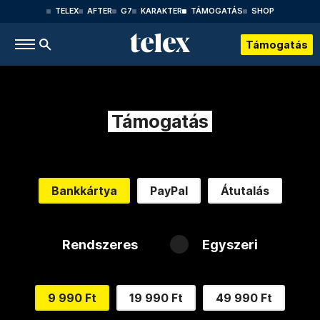
TELEX
AFTER
G7
KARAKTER
TÁMOGATÁS
SHOP
Támogatás
Támogatás
Bankkártya
PayPal
Átutalás
Rendszeres
Egyszeri
9 990 Ft
19 990 Ft
49 990 Ft