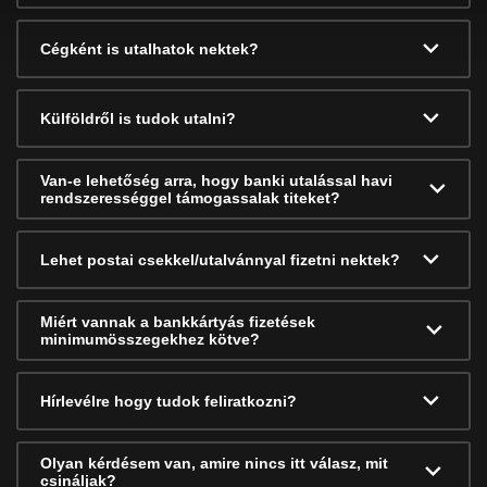
Cégként is utalhatok nektek?
Külföldről is tudok utalni?
Van-e lehetőség arra, hogy banki utalással havi
rendszerességgel támogassalak titeket?
Lehet postai csekkel/utalvánnyal fizetni nektek?
Miért vannak a bankkártyás fizetések
minimumösszegekhez kötve?
Hírlevélre hogy tudok feliratkozni?
Olyan kérdésem van, amire nincs itt válasz, mit
csináljak?