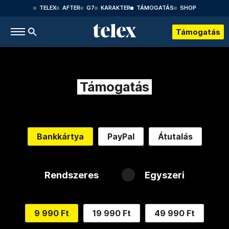
TELEX
AFTER
G7
KARAKTER
TÁMOGATÁS
SHOP
Támogatás
Támogatás
Bankkártya
PayPal
Átutalás
Rendszeres
Egyszeri
9 990 Ft
19 990 Ft
49 990 Ft