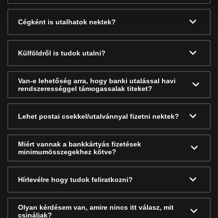
Cégként is utalhatok nektek?
Külföldről is tudok utalni?
Van-e lehetőség arra, hogy banki utalással havi
rendszerességgel támogassalak titeket?
Lehet postai csekkel/utalvánnyal fizetni nektek?
Miért vannak a bankkártyás fizetések
minimumösszegekhez kötve?
Hírlevélre hogy tudok feliratkozni?
Olyan kérdésem van, amire nincs itt válasz, mit
csináljak?