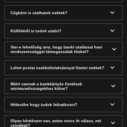
Cégként is utalhatok nektek?
Külföldről is tudok utalni?
Van-e lehetőség arra, hogy banki utalással havi
rendszerességgel támogassalak titeket?
Lehet postai csekkel/utalvánnyal fizetni nektek?
Miért vannak a bankkártyás fizetések
minimumösszegekhez kötve?
Hírlevélre hogy tudok feliratkozni?
Olyan kérdésem van, amire nincs itt válasz, mit
csináljak?