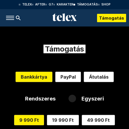
TELEX
AFTER
G7
KARAKTER
TÁMOGATÁS
SHOP
Támogatás
Támogatás
Bankkártya
PayPal
Átutalás
Rendszeres
Egyszeri
9 990 Ft
19 990 Ft
49 990 Ft