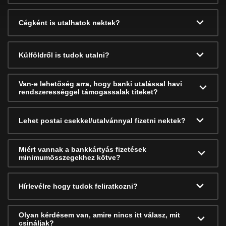
Cégként is utalhatok nektek?
Külföldről is tudok utalni?
Van-e lehetőség arra, hogy banki utalással havi
rendszerességgel támogassalak titeket?
Lehet postai csekkel/utalvánnyal fizetni nektek?
Miért vannak a bankkártyás fizetések
minimumösszegekhez kötve?
Hírlevélre hogy tudok feliratkozni?
Olyan kérdésem van, amire nincs itt válasz, mit
csináljak?