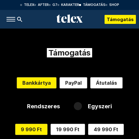
TELEX
AFTER
G7
KARAKTER
TÁMOGATÁS
SHOP
Támogatás
Támogatás
Bankkártya
PayPal
Átutalás
Rendszeres
Egyszeri
9 990 Ft
19 990 Ft
49 990 Ft