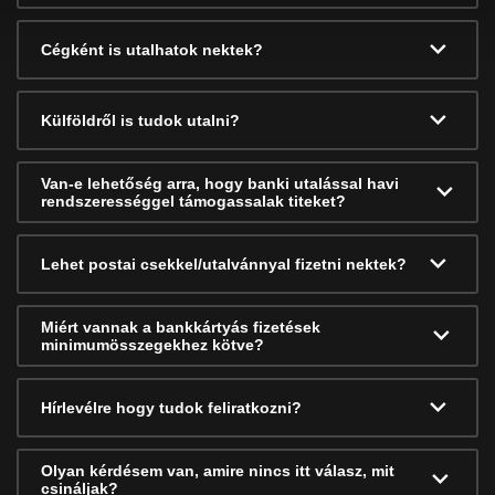
Cégként is utalhatok nektek?
Külföldről is tudok utalni?
Van-e lehetőség arra, hogy banki utalással havi
rendszerességgel támogassalak titeket?
Lehet postai csekkel/utalvánnyal fizetni nektek?
Miért vannak a bankkártyás fizetések
minimumösszegekhez kötve?
Hírlevélre hogy tudok feliratkozni?
Olyan kérdésem van, amire nincs itt válasz, mit
csináljak?