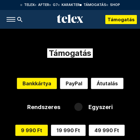
TELEX
AFTER
G7
KARAKTER
TÁMOGATÁS
SHOP
Támogatás
Támogatás
Bankkártya
PayPal
Átutalás
Rendszeres
Egyszeri
9 990 Ft
19 990 Ft
49 990 Ft