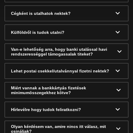
Cégként is utalhatok nektek?
Külföldről is tudok utalni?
Van-e lehetőség arra, hogy banki utalással havi
rendszerességgel támogassalak titeket?
Lehet postai csekkel/utalvánnyal fizetni nektek?
Miért vannak a bankkártyás fizetések
minimumösszegekhez kötve?
Hírlevélre hogy tudok feliratkozni?
Olyan kérdésem van, amire nincs itt válasz, mit
csináljak?