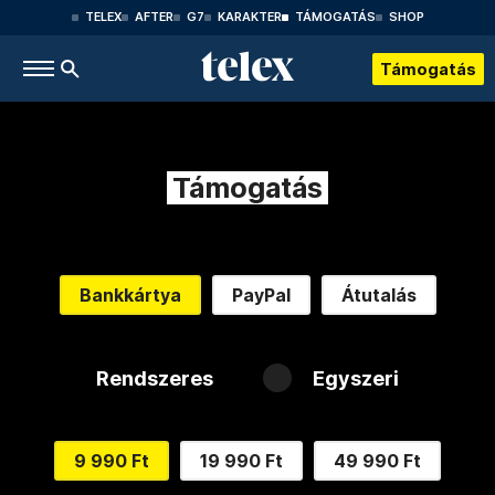
TELEX
AFTER
G7
KARAKTER
TÁMOGATÁS
SHOP
Támogatás
Támogatás
Bankkártya
PayPal
Átutalás
Rendszeres
Egyszeri
9 990 Ft
19 990 Ft
49 990 Ft