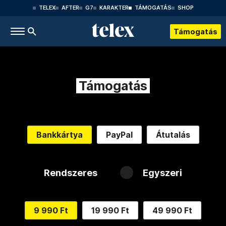
TELEX
AFTER
G7
KARAKTER
TÁMOGATÁS
SHOP
Támogatás
Támogatás
Bankkártya
PayPal
Átutalás
Rendszeres
Egyszeri
9 990 Ft
19 990 Ft
49 990 Ft