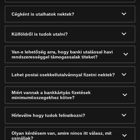
Cégként is utalhatok nektek?
Külföldről is tudok utalni?
Van-e lehetőség arra, hogy banki utalással havi
rendszerességgel támogassalak titeket?
Lehet postai csekkel/utalvánnyal fizetni nektek?
Miért vannak a bankkártyás fizetések
minimumösszegekhez kötve?
Hírlevélre hogy tudok feliratkozni?
Olyan kérdésem van, amire nincs itt válasz, mit
csináljak?