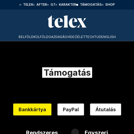
TELEX
AFTER
G7
KARAKTER
TÁMOGATÁS
SHOP
BELFÖLD
KÜLFÖLD
GAZDASÁG
VIDEÓ
ÉLET
TECHTUD
ENGLISH
Támogatás
Bankkártya
PayPal
Átutalás
Rendszeres
Egyszeri