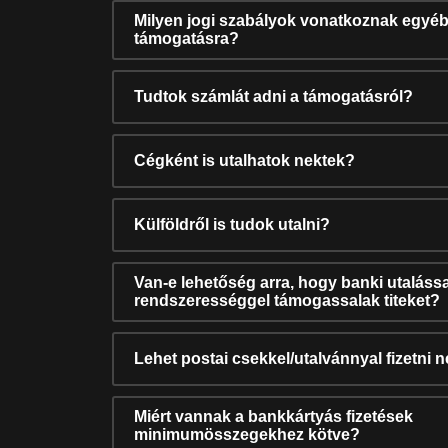
Milyen jogi szabályok vonatkoznak egyéb
támogatásra?
Tudtok számlát adni a támogatásról?
Cégként is utalhatok nektek?
Külföldről is tudok utalni?
Van-e lehetőség arra, hogy banki utalássa
rendszerességgel támogassalak titeket?
Lehet postai csekkel/utalvánnyal fizetni 
Miért vannak a bankkártyás fizetések
minimumösszegekhez kötve?