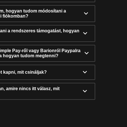
ám, hogyan tudom módosítani a
i fiókomban?
ni a rendszeres támogatást, hogyan
Simple Pay-ről vagy Barionról Paypalra
ra hogyan tudom megtenni?
t kapni, mit csináljak?
, amire nincs itt válasz, mit