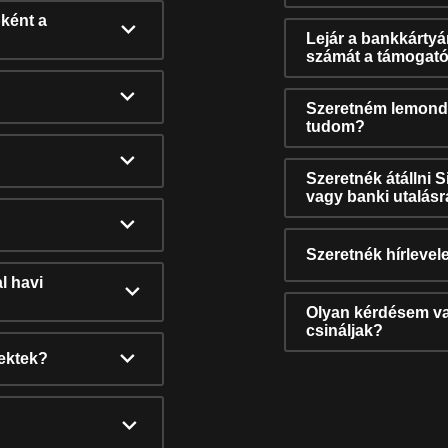
ként a
Lejár a bankkárty
számát a támogató
Szeretném lemonda
tudom?
Szeretnék átállni 
vagy banki utalás
Szeretnék hírlevele
l havi
Olyan kérdésem van
csináljak?
nektek?