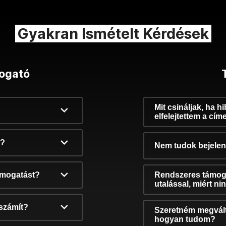
Gyakran Ismételt Kérdések
ogató
Mit csináljak, ha h
elfelejtettem a cím
k?
Nem tudok bejelent
támogatást?
Rendszeres támog
utalással, miért n
számít?
Szeretném megvált
hogyan tudom?