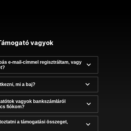
Támogató vagyok
ibás e-mail-címmel regisztráltam, vagy
et?
kezni, mi a baj?
atótok vagyok bankszámláról
incs fiókom?
oztatni a támogatási összeget,