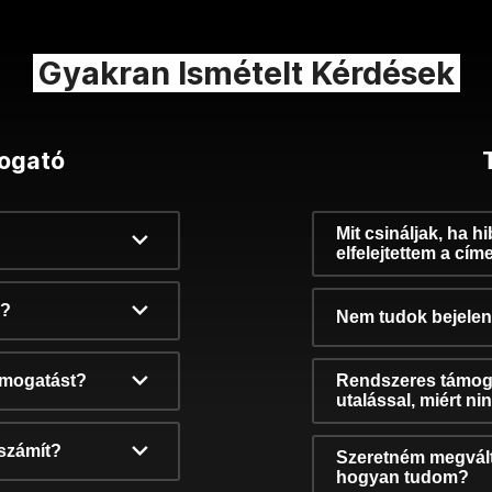
Gyakran Ismételt Kérdések
ogató
Mit csináljak, ha h
elfelejtettem a cím
k?
Nem tudok bejelent
támogatást?
Rendszeres támog
utalással, miért n
számít?
Szeretném megvált
hogyan tudom?