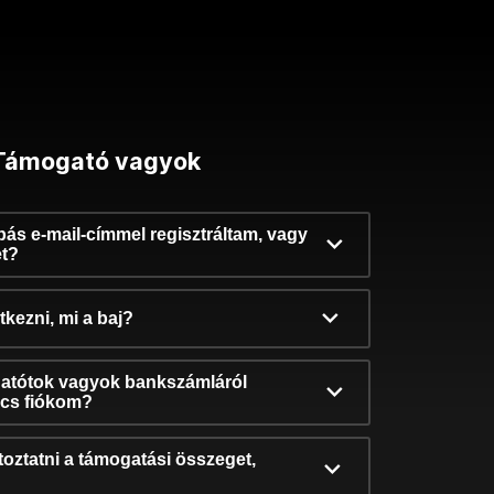
Támogató vagyok
ibás e-mail-címmel regisztráltam, vagy
et?
kezni, mi a baj?
atótok vagyok bankszámláról
incs fiókom?
oztatni a támogatási összeget,