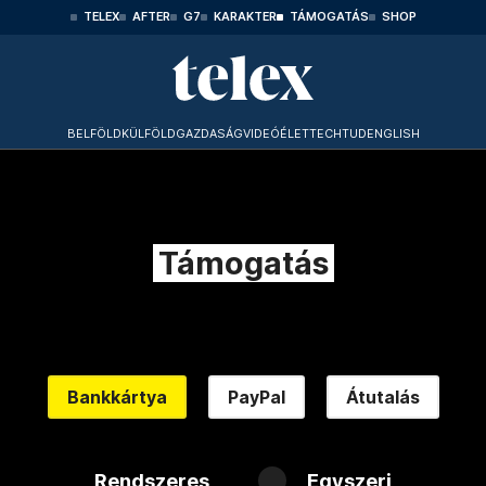
TELEX
AFTER
G7
KARAKTER
TÁMOGATÁS
SHOP
BELFÖLD
KÜLFÖLD
GAZDASÁG
VIDEÓ
ÉLET
TECHTUD
ENGLISH
Támogatás
Bankkártya
PayPal
Átutalás
Rendszeres
Egyszeri