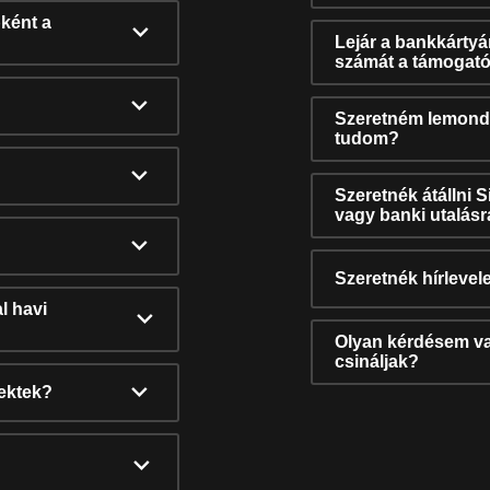
ként a
Lejár a bankkárty
számát a támogató
Szeretném lemonda
tudom?
Szeretnék átállni 
vagy banki utalás
Szeretnék hírlevele
l havi
Olyan kérdésem van
csináljak?
nektek?