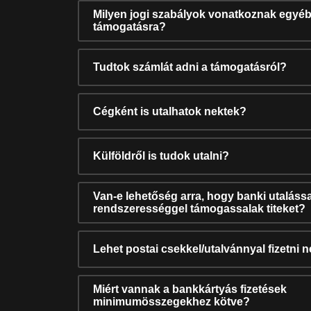
Milyen jogi szabályok vonatkoznak egyéb
támogatásra?
Tudtok számlát adni a támogatásról?
Cégként is utalhatok nektek?
Külföldről is tudok utalni?
Van-e lehetőség arra, hogy banki utalássa
rendszerességgel támogassalak titeket?
Lehet postai csekkel/utalvánnyal fizetni 
Miért vannak a bankkártyás fizetések
minimumösszegekhez kötve?