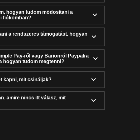
ám, hogyan tudom módosítani a
i fiókomban?
ni a rendszeres támogatást, hogyan
Simple Pay-ről vagy Barionról Paypalra
ra hogyan tudom megtenni?
t kapni, mit csináljak?
, amire nincs itt válasz, mit