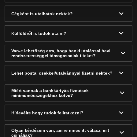
Cégként is utalhatok nektek?
Külföldről is tudok utalni?
Van-e lehetőség arra, hogy banki utalással havi
rendszerességgel támogassalak titeket?
Lehet postai csekkel/utalvánnyal fizetni nektek?
Miért vannak a bankkártyás fizetések
minimumösszegekhez kötve?
Hírlevélre hogy tudok feliratkozni?
Olyan kérdésem van, amire nincs itt válasz, mit
csináljak?