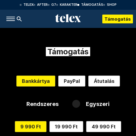
TELEX
AFTER
G7
KARAKTER
TÁMOGATÁS
SHOP
Támogatás
Támogatás
Bankkártya
PayPal
Átutalás
Rendszeres
Egyszeri
9 990 Ft
19 990 Ft
49 990 Ft