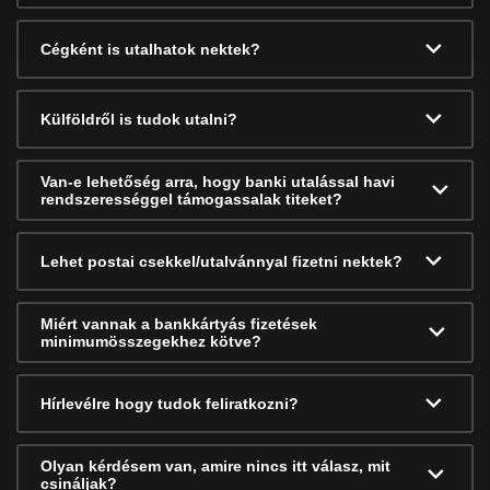
Cégként is utalhatok nektek?
Külföldről is tudok utalni?
Van-e lehetőség arra, hogy banki utalással havi
rendszerességgel támogassalak titeket?
Lehet postai csekkel/utalvánnyal fizetni nektek?
Miért vannak a bankkártyás fizetések
minimumösszegekhez kötve?
Hírlevélre hogy tudok feliratkozni?
Olyan kérdésem van, amire nincs itt válasz, mit
csináljak?