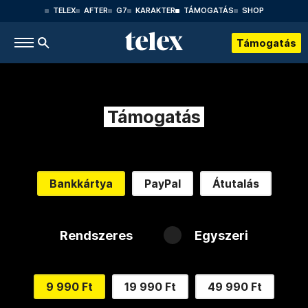
TELEX
AFTER
G7
KARAKTER
TÁMOGATÁS
SHOP
Támogatás
Támogatás
Bankkártya
PayPal
Átutalás
Rendszeres
Egyszeri
9 990 Ft
19 990 Ft
49 990 Ft