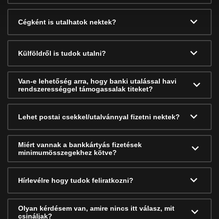
Cégként is utalhatok nektek?
Külföldről is tudok utalni?
Van-e lehetőség arra, hogy banki utalással havi
rendszerességgel támogassalak titeket?
Lehet postai csekkel/utalvánnyal fizetni nektek?
Miért vannak a bankkártyás fizetések
minimumösszegekhez kötve?
Hírlevélre hogy tudok feliratkozni?
Olyan kérdésem van, amire nincs itt válasz, mit
csináljak?