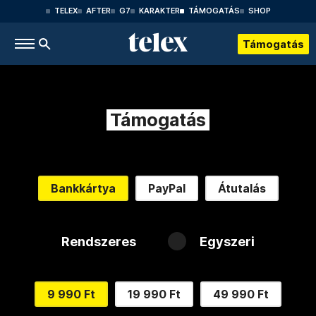
TELEX
AFTER
G7
KARAKTER
TÁMOGATÁS
SHOP
Támogatás
Támogatás
Bankkártya
PayPal
Átutalás
Rendszeres
Egyszeri
9 990 Ft
19 990 Ft
49 990 Ft