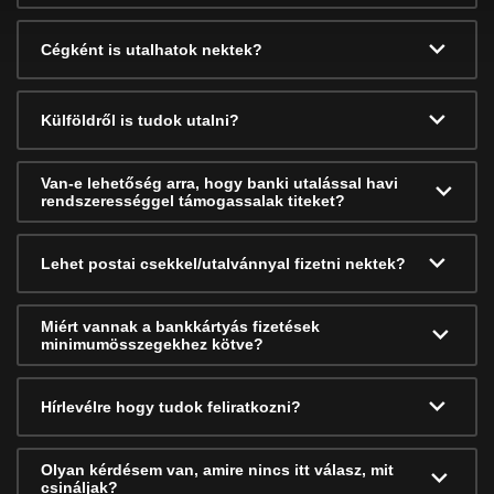
Cégként is utalhatok nektek?
Külföldről is tudok utalni?
Van-e lehetőség arra, hogy banki utalással havi
rendszerességgel támogassalak titeket?
Lehet postai csekkel/utalvánnyal fizetni nektek?
Miért vannak a bankkártyás fizetések
minimumösszegekhez kötve?
Hírlevélre hogy tudok feliratkozni?
Olyan kérdésem van, amire nincs itt válasz, mit
csináljak?