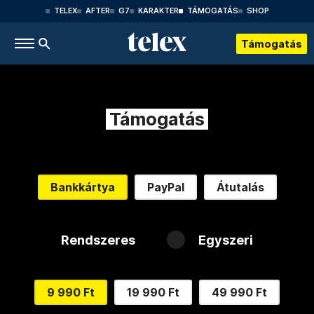
TELEX
AFTER
G7
KARAKTER
TÁMOGATÁS
SHOP
Támogatás
Támogatás
Bankkártya
PayPal
Átutalás
Rendszeres
Egyszeri
9 990 Ft
19 990 Ft
49 990 Ft