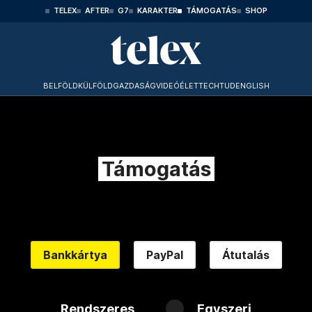
TELEX
AFTER
G7
KARAKTER
TÁMOGATÁS
SHOP
BELFÖLD
KÜLFÖLD
GAZDASÁG
VIDEÓ
ÉLET
TECHTUD
ENGLISH
Támogatás
Bankkártya
PayPal
Átutalás
Rendszeres
Egyszeri