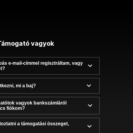
Támogató vagyok
ibás e-mail-címmel regisztráltam, vagy
et?
kezni, mi a baj?
atótok vagyok bankszámláról
incs fiókom?
oztatni a támogatási összeget,