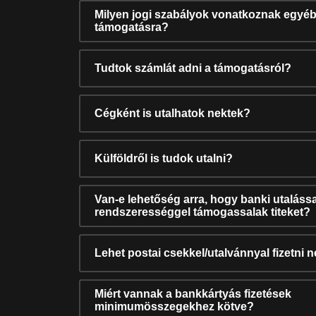
Milyen jogi szabályok vonatkoznak egyéb
támogatásra?
Tudtok számlát adni a támogatásról?
Cégként is utalhatok nektek?
Külföldről is tudok utalni?
Van-e lehetőség arra, hogy banki utalássa
rendszerességgel támogassalak titeket?
Lehet postai csekkel/utalvánnyal fizetni 
Miért vannak a bankkártyás fizetések
minimumösszegekhez kötve?