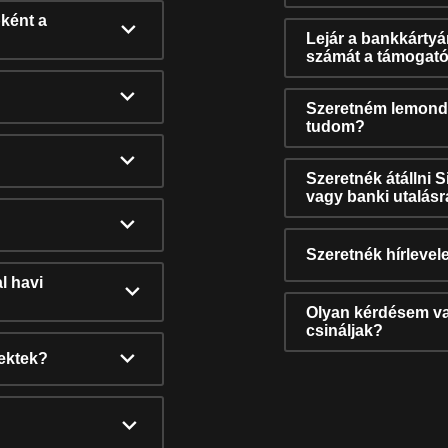
ként a
Lejár a bankkárty
számát a támogató
Szeretném lemonda
tudom?
Szeretnék átállni 
vagy banki utalás
Szeretnék hírlevele
l havi
Olyan kérdésem van
csináljak?
nektek?