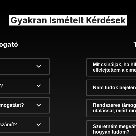
Gyakran Ismételt Kérdések
ogató
Mit csináljak, ha h
elfelejtettem a cím
k?
Nem tudok bejelent
támogatást?
Rendszeres támog
utalással, miért n
számít?
Szeretném megvált
hogyan tudom?