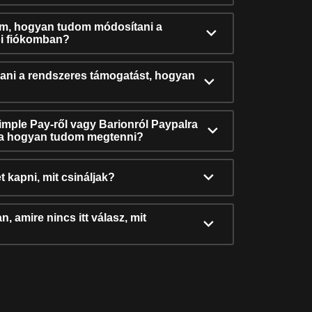
ám, hogyan tudom módosítani a
i fiókomban?
ni a rendszeres támogatást, hogyan
Simple Pay-ről vagy Barionról Paypalra
ra hogyan tudom megtenni?
t kapni, mit csináljak?
, amire nincs itt válasz, mit