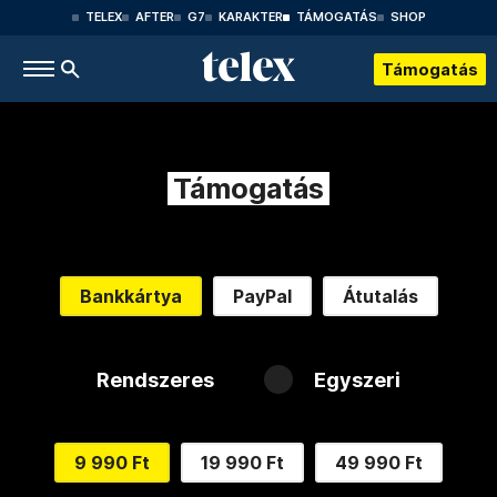
TELEX
AFTER
G7
KARAKTER
TÁMOGATÁS
SHOP
Támogatás
Támogatás
Bankkártya
PayPal
Átutalás
Rendszeres
Egyszeri
9 990 Ft
19 990 Ft
49 990 Ft