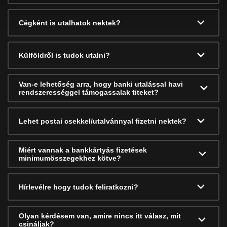
Cégként is utalhatok nektek?
Külföldről is tudok utalni?
Van-e lehetőség arra, hogy banki utalással havi
rendszerességgel támogassalak titeket?
Lehet postai csekkel/utalvánnyal fizetni nektek?
Miért vannak a bankkártyás fizetések
minimumösszegekhez kötve?
Hírlevélre hogy tudok feliratkozni?
Olyan kérdésem van, amire nincs itt válasz, mit
csináljak?