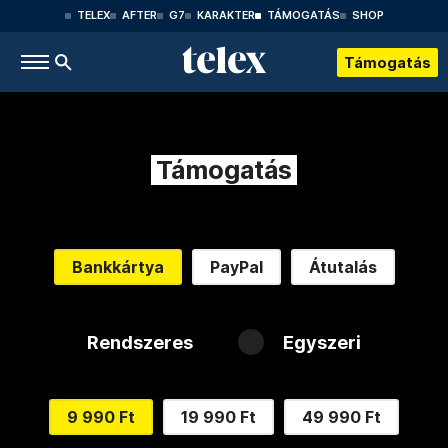
TELEX
AFTER
G7
KARAKTER
TÁMOGATÁS
SHOP
Támogatás
Támogatás
Bankkártya
PayPal
Átutalás
Rendszeres
Egyszeri
9 990 Ft
19 990 Ft
49 990 Ft