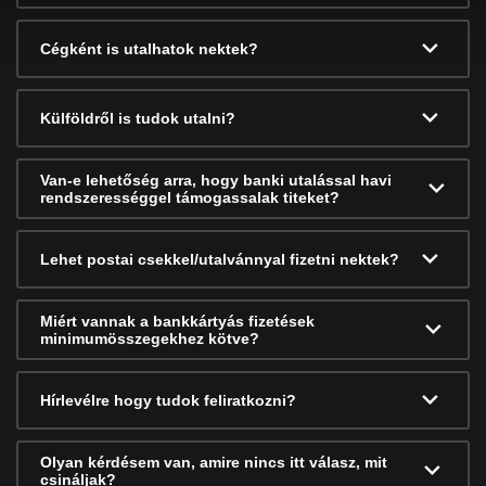
Cégként is utalhatok nektek?
Külföldről is tudok utalni?
Van-e lehetőség arra, hogy banki utalással havi
rendszerességgel támogassalak titeket?
Lehet postai csekkel/utalvánnyal fizetni nektek?
Miért vannak a bankkártyás fizetések
minimumösszegekhez kötve?
Hírlevélre hogy tudok feliratkozni?
Olyan kérdésem van, amire nincs itt válasz, mit
csináljak?