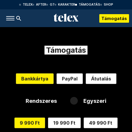
TELEX
AFTER
G7
KARAKTER
TÁMOGATÁS
SHOP
Támogatás
Támogatás
Bankkártya
PayPal
Átutalás
Rendszeres
Egyszeri
9 990 Ft
19 990 Ft
49 990 Ft