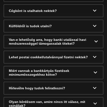
Cégként is utalhatok nektek?
Külföldről is tudok utalni?
Van-e lehetőség arra, hogy banki utalással havi
rendszerességgel támogassalak titeket?
Lehet postai csekkel/utalvánnyal fizetni nektek?
Miért vannak a bankkártyás fizetések
minimumösszegekhez kötve?
Hírlevélre hogy tudok feliratkozni?
Olyan kérdésem van, amire nincs itt válasz, mit
csináljak?