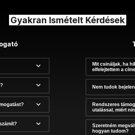
Gyakran Ismételt Kérdések
ogató
Mit csináljak, ha h
elfelejtettem a cím
k?
Nem tudok bejelent
támogatást?
Rendszeres támog
utalással, miért n
számít?
Szeretném megvált
hogyan tudom?