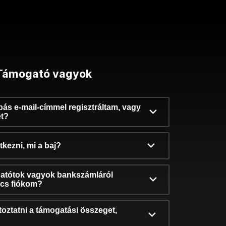
Támogató vagyok
ibás e-mail-címmel regisztráltam, vagy
et?
kezni, mi a baj?
atótok vagyok bankszámláról
incs fiókom?
oztatni a támogatási összeget,