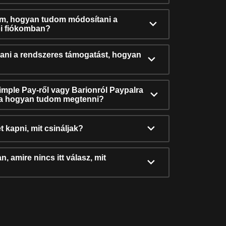
ám, hogyan tudom módosítani a
i fiókomban?
ni a rendszeres támogatást, hogyan
Simple Pay-ről vagy Barionról Paypalra
ra hogyan tudom megtenni?
t kapni, mit csináljak?
, amire nincs itt válasz, mit