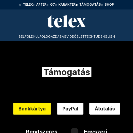
TELEX
AFTER
G7
KARAKTER
TÁMOGATÁS
SHOP
BELFÖLD
KÜLFÖLD
GAZDASÁG
VIDEÓ
ÉLET
TECHTUD
ENGLISH
Támogatás
Bankkártya
PayPal
Átutalás
Rendszeres
Egyszeri