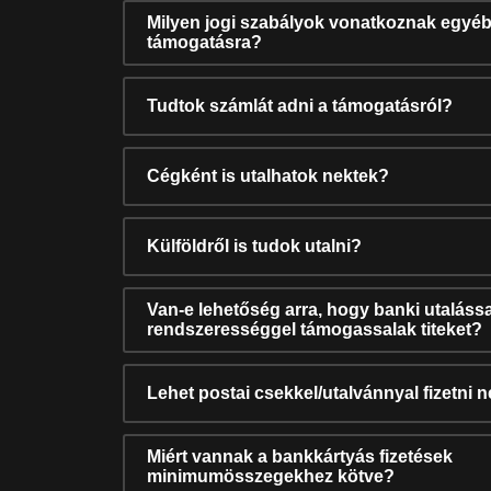
Milyen jogi szabályok vonatkoznak egyéb
támogatásra?
Tudtok számlát adni a támogatásról?
Cégként is utalhatok nektek?
Külföldről is tudok utalni?
Van-e lehetőség arra, hogy banki utalássa
rendszerességgel támogassalak titeket?
Lehet postai csekkel/utalvánnyal fizetni 
Miért vannak a bankkártyás fizetések
minimumösszegekhez kötve?