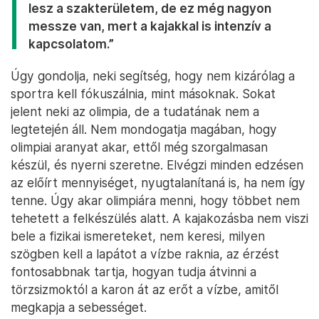
lesz a szakterületem, de ez még nagyon
messze van, mert a kajakkal is intenzív a
kapcsolatom.”
Úgy gondolja, neki segítség, hogy nem kizárólag a
sportra kell fókuszálnia, mint másoknak. Sokat
jelent neki az olimpia, de a tudatának nem a
legtetején áll. Nem mondogatja magában, hogy
olimpiai aranyat akar, ettől még szorgalmasan
készül, és nyerni szeretne. Elvégzi minden edzésen
az előírt mennyiséget, nyugtalanítaná is, ha nem így
tenne. Úgy akar olimpiára menni, hogy többet nem
tehetett a felkészülés alatt. A kajakozásba nem viszi
bele a fizikai ismereteket, nem keresi, milyen
szögben kell a lapátot a vízbe raknia, az érzést
fontosabbnak tartja, hogyan tudja átvinni a
törzsizmoktól a karon át az erőt a vízbe, amitől
megkapja a sebességet.