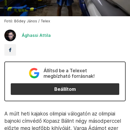
Fotó: Bődey János / Telex
Ághassi Attila
Állítsd be a Telexet
megbízható forrásnak!
Beállítom
A múlt heti kajakos olimpiai válogatón az olimpiai
bajnoki címvédő Kopasz Bálint négy másodperccel
előzte meg legfőbb kihívóját, Varga Ádámot ezer