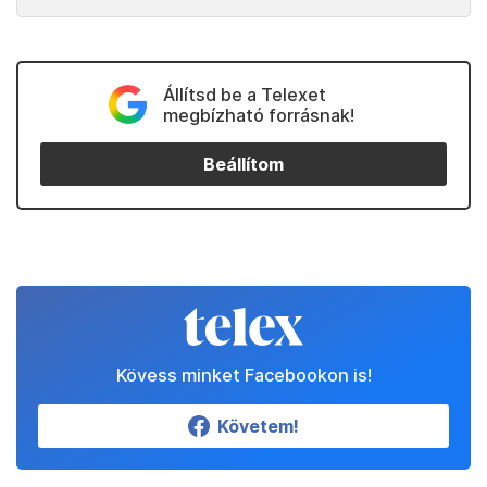
Állítsd be a Telexet
megbízható forrásnak!
Beállítom
Kövess minket Facebookon is!
Követem!