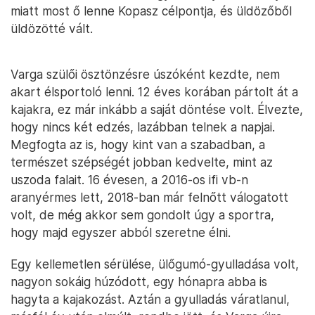
miatt most ő lenne Kopasz célpontja, és üldözőből
üldözötté vált.
Varga szülői ösztönzésre úszóként kezdte, nem
akart élsportoló lenni. 12 éves korában pártolt át a
kajakra, ez már inkább a saját döntése volt. Élvezte,
hogy nincs két edzés, lazábban telnek a napjai.
Megfogta az is, hogy kint van a szabadban, a
természet szépségét jobban kedvelte, mint az
uszoda falait. 16 évesen, a 2016-os ifi vb-n
aranyérmes lett, 2018-ban már felnőtt válogatott
volt, de még akkor sem gondolt úgy a sportra,
hogy majd egyszer abból szeretne élni.
Egy kellemetlen sérülése, ülőgumó-gyulladása volt,
nagyon sokáig húzódott, egy hónapra abba is
hagyta a kajakozást. Aztán a gyulladás váratlanul,