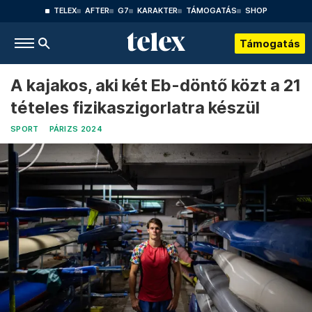
TELEX
AFTER
G7
KARAKTER
TÁMOGATÁS
SHOP
Támogatás
A kajakos, aki két Eb-döntő közt a 21
tételes fizikaszigorlatra készül
SPORT
PÁRIZS 2024