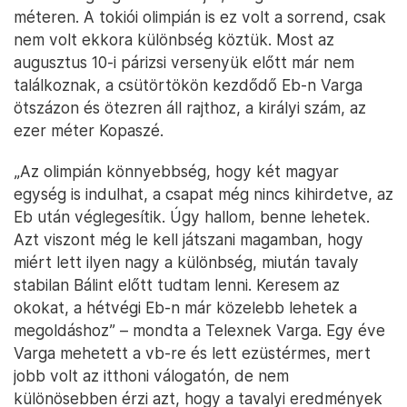
méteren. A tokiói olimpián is ez volt a sorrend, csak
nem volt ekkora különbség köztük. Most az
augusztus 10-i párizsi versenyük előtt már nem
találkoznak, a csütörtökön kezdődő Eb-n Varga
ötszázon és ötezren áll rajthoz, a királyi szám, az
ezer méter Kopaszé.
„Az olimpián könnyebbség, hogy két magyar
egység is indulhat, a csapat még nincs kihirdetve, az
Eb után véglegesítik. Úgy hallom, benne lehetek.
Azt viszont még le kell játszani magamban, hogy
miért lett ilyen nagy a különbség, miután tavaly
stabilan Bálint előtt tudtam lenni. Keresem az
okokat, a hétvégi Eb-n már közelebb lehetek a
megoldáshoz” – mondta a Telexnek Varga. Egy éve
Varga mehetett a vb-re és lett ezüstérmes, mert
jobb volt az itthoni válogatón, de nem
különösebben érzi azt, hogy a tavalyi eredmények