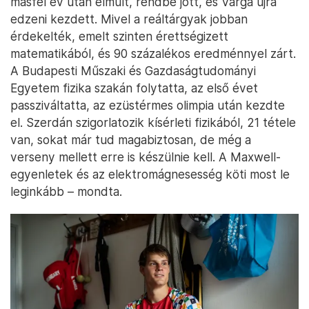
másfél év után elmúlt, rendbe jött, és Varga újra
edzeni kezdett. Mivel a reáltárgyak jobban
érdekelték, emelt szinten érettségizett
matematikából, és 90 százalékos eredménnyel zárt.
A Budapesti Műszaki és Gazdaságtudományi
Egyetem fizika szakán folytatta, az első évet
passziváltatta, az ezüstérmes olimpia után kezdte
el. Szerdán szigorlatozik kísérleti fizikából, 21 tétele
van, sokat már tud magabiztosan, de még a
verseny mellett erre is készülnie kell. A Maxwell-
egyenletek és az elektromágnesesség köti most le
leginkább – mondta.