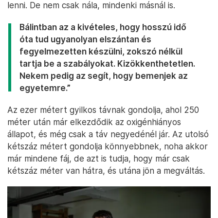
lenni. De nem csak nála, mindenki másnál is.
Bálintban az a kivételes, hogy hosszú idő
óta tud ugyanolyan elszántan és
fegyelmezetten készülni, zokszó nélkül
tartja be a szabályokat. Kizökkenthetetlen.
Nekem pedig az segít, hogy bemenjek az
egyetemre.”
Az ezer métert gyilkos távnak gondolja, ahol 250
méter után már elkezdődik az oxigénhiányos
állapot, és még csak a táv negyedénél jár. Az utolsó
kétszáz métert gondolja könnyebbnek, noha akkor
már mindene fáj, de azt is tudja, hogy már csak
kétszáz méter van hátra, és utána jön a megváltás.