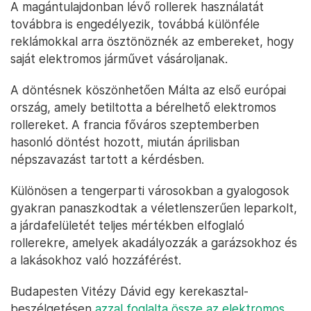
A magántulajdonban lévő rollerek használatát
továbbra is engedélyezik, továbbá különféle
reklámokkal arra ösztönöznék az embereket, hogy
saját elektromos járművet vásároljanak.
A döntésnek köszönhetően Málta az első európai
ország, amely betiltotta a bérelhető elektromos
rollereket. A francia főváros szeptemberben
hasonló döntést hozott, miután áprilisban
népszavazást tartott a kérdésben.
Különösen a tengerparti városokban a gyalogosok
gyakran panaszkodtak a véletlenszerűen leparkolt,
a járdafelületét teljes mértékben elfoglaló
rollerekre, amelyek akadályozzák a garázsokhoz és
a lakásokhoz való hozzáférést.
Budapesten Vitézy Dávid egy kerekasztal-
beszélgetésen
azzal foglalta össze az elektromos