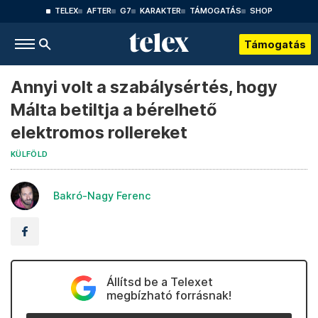
TELEX
AFTER
G7
KARAKTER
TÁMOGATÁS
SHOP
Támogatás
Annyi volt a szabálysértés, hogy
Málta betiltja a bérelhető
elektromos rollereket
KÜLFÖLD
Bakró-Nagy Ferenc
Állítsd be a Telexet
megbízható forrásnak!