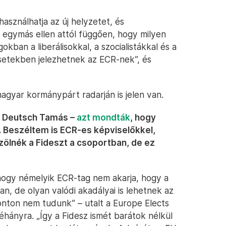
asználhatja az új helyzetet, és
lt egymás ellen attól függően, hogy milyen
okban a liberálisokkal, a szocialistákkal és a
etekben jelezhetnek az ECR-nek”, és
gyar kormánypárt radarján is jelen van.
an Deutsch Tamás –
azt mondták
, hogy
 Beszéltem is ECR-es képviselőkkel,
özölnék a Fideszt a csoportban, de ez
hogy némelyik ECR-tag nem akarja, hogy a
n, de olyan valódi akadályai is lehetnek az
ton nem tudunk” – utalt a Europe Elects
hányra. „Így a Fidesz ismét barátok nélkül