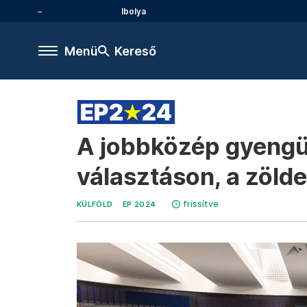
Ibolya
Menü
Kereső
A jobbközép gyengül
választáson, a zöld
frissítve
KÜLFÖLD
EP 2024