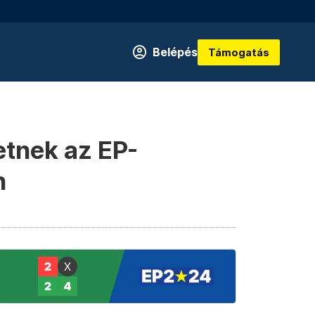
Belépés
Támogatás
etnek az EP-
n