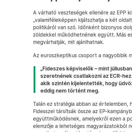
A várható veszteségek ellenére az EPP kih
„valamiféleképpen kijátszhatja a két olda
politikáról van szó. Időnként bizonyos dolg
zöldekkel működhetnének együtt. Más es
megvárhatják, mit ajánlhatnak.
Az euroszkeptikus csoport a nagyobbik ma
„Fideszes képviselők – mint júliusb
szeretnének csatlakozni az ECR-hez.
akik szintén kijelentették, hogy üdv
eddig nem történt meg.
Talán ez stratégia abban az értelemben, 
Fidesszel társítsák össze az EP-kampányba
együttműködésnek, amelyekről ezen a pon
elemzője a lehetséges magyarázatokból né