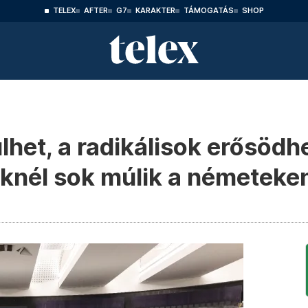
TELEX
AFTER
G7
KARAKTER
TÁMOGATÁS
SHOP
het, a radikálisok erősödh
eknél sok múlik a németeke