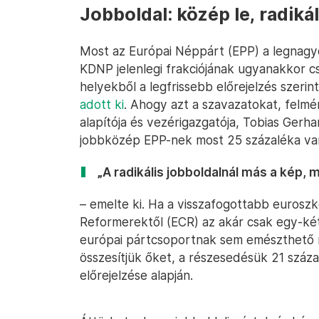
Jobboldal: közép le, radikál
Most az Európai Néppárt (EPP) a legnagyo
KDNP jelenlegi frakciójának ugyanakkor c
helyekből a legfrissebb előrejelzés szeri
adott ki
. Ahogy azt a szavazatokat, felm
alapítója és vezérigazgatója, Tobias Ger
jobbközép EPP-nek most 25 százaléka van
„A radikális jobboldalnál más a kép, 
– emelte ki. Ha a visszafogottabb eurosz
Reformerektől (ECR) az akár csak egy-ké
európai pártcsoportnak sem emészthető ra
összesítjük őket, a részesedésük 21 száza
előrejelzése alapján.