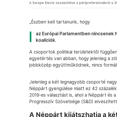
A Europe Elects összesítése a pártpreferenciákról a 2
„Észben kell tartanunk, hogy
az Európai Parlamentben nincsenek
koalíciók.
A csoportok politikai területektől függő
egyetértés van abban, hogy jelenleg a zölde
jobbközép együttműködnek, nincs formális
Jelenleg a két legnagyobb csoporté nagyj
Néppárt gyengülése miatt ez 42 százalékr
2019-es választást is, ahol a Néppárt és a
Progresszív Szövetsége (S&D) elveszítet
A Néppárt kijátszhatja a két