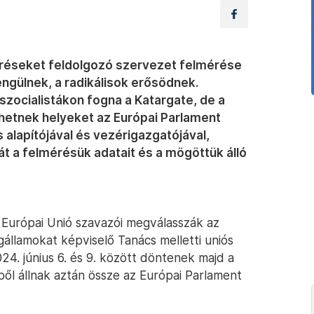
éréseket feldolgozó szervezet felmérése
ngülnek, a radikálisok erősödnek.
 szocialistákon fogna a Katargate, de a
thetnek helyeket az Európai Parlament
s alapítójával és vezérigazgatójával,
t a felmérésük adatait és a mögöttük álló
 Európai Unió szavazói megválasszák az
gállamokat képviselő Tanács melletti uniós
24. június 6. és 9. között döntenek majd a
ől állnak aztán össze az Európai Parlament