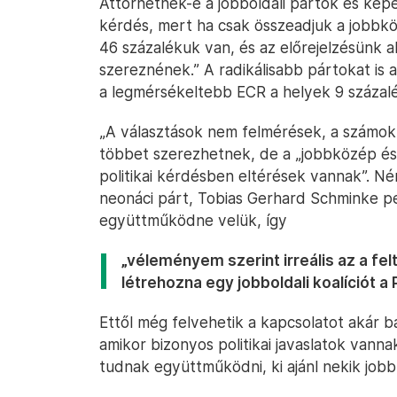
Áttörhetnek-e a jobboldali pártok és képe
kérdés, mert ha csak összeadjuk a jobbközé
46 százalékuk van, és az előrejelzésünk a
szereznének.” A radikálisabb pártokat is 
a legmérsékeltebb ECR a helyek 9 százalé
„A választások nem felmérések, a számok v
többet szerezhetnek, de a „jobbközép és 
politikai kérdésben eltérések vannak”. Ném
neonáci párt, Tobias Gerhard Schminke p
együttműködne velük, így
„véleményem szerint irreális az a fe
létrehozna egy jobboldali koalíciót a
Ettől még felvehetik a kapcsolatot akár ba
amikor bizonyos politikai javaslatok vanna
tudnak együttműködni, ki ajánl nekik jobb 