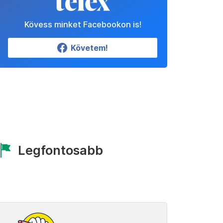
Kövess minket Facebookon is!
Követem!
Legfontosabb