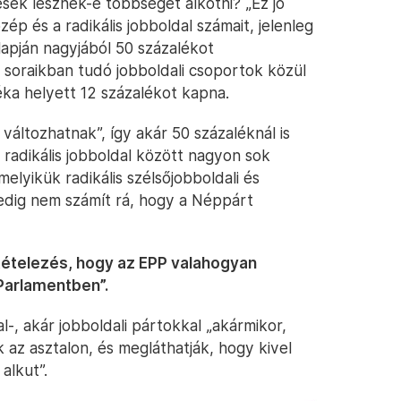
sek lesznek-e többséget alkotni? „Ez jó
p és a radikális jobboldal számait, jelenleg
lapján nagyjából 50 százalékot
a soraikban tudó jobboldali csoportok közül
ka helyett 12 százalékot kapna.
áltozhatnak”, így akár 50 százaléknál is
radikális jobboldal között nagyon sok
elyikük radikális szélsőjobboldali és
edig nem számít rá, hogy a Néppárt
ltételezés, hogy az EPP valahogyan
 Parlamentben”.
l-, akár jobboldali pártokkal „akármikor,
k az asztalon, és megláthatják, hogy kivel
alkut”.