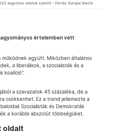
023 augsztusi adatok szerint – Forrás: Europe Elects
 hagyományos értelemben vett
en működnek együtt. Miközben általános
k, a liberálisok, a szocialisták és a
 koalíció”.
ából a szavazatok 45 százaléka, de a
a csökkenhet. Ez a trend jellemezte a
 baloldali Szocialisták és Demokraták
ték a korábbi abszolút többségüket.
 oldalt