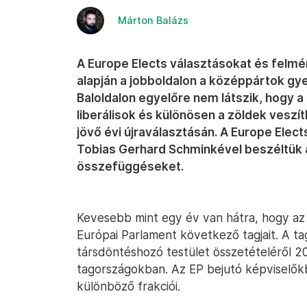
Márton Balázs
A Europe Elects választásokat és felm
alapján a jobboldalon a középpártok gye
Baloldalon egyelőre nem látszik, hogy a
liberálisok és különösen a zöldek veszí
jövő évi újraválasztásán. A Europe Elect
Tobias Gerhard Schminkével beszéltük á
összefüggéseket.
Kevesebb mint egy év van hátra, hogy az
Európai Parlament következő tagjait. A ta
társdöntéshozó testület összetételéről 20
tagországokban. Az EP bejutó képviselőkb
különböző frakciói.