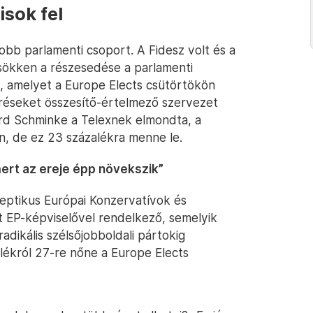
isok fel
bb parlamenti csoport. A Fidesz volt és a
sökken a részesedése a parlamenti
nt, amelyet a Europe Elects csütörtökön
éréseket összesítő-értelmező szervezet
hard Schminke a Telexnek elmondta, a
, de ez 23 százalékra menne le.
mert az ereje épp növekszik”
keptikus Európai Konzervatívok és
t EP-képviselővel rendelkező, semelyik
dikális szélsőjobboldali pártokig
lékról 27-re nőne a Europe Elects