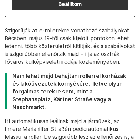
Beállítom
Szigorítják az e-rollerekre vonatkozó szabályokat
Bécsben: május 19-től csak kijelölt pontokon lehet
letenni, több közterületről kitiltják, és a szabályokat
is szigorúbban ellenőrzik majd – írja az osztrák
főváros külképviseleti irodája közleményében.
Nem lehet majd behajtani rollerrel kórházak
és lakóövezetek környékére, illetve olyan
forgalmas terekre sem, mint a
Stephansplatz, Kärtner Straße vagy a
Naschmarkt.
Itt automatikusan leállnak majd a járművek, az
Innere Mariahilfer Straßén pedig automatikus
lelassul a roller. De szigorúbb lesz az ellenőrzés is, a