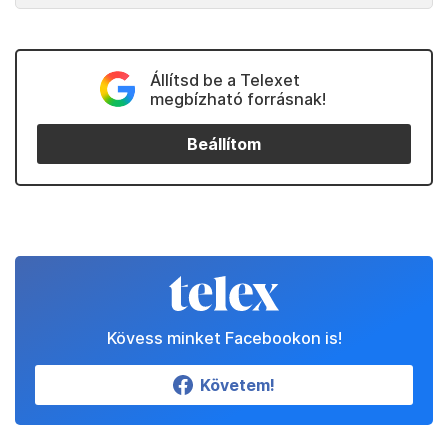
Állítsd be a Telexet
megbízható forrásnak!
Beállítom
Kövess minket Facebookon is!
Követem!