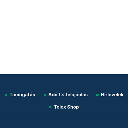
Támogatás
Adó 1% felajánlás
Hírlevelek
Telex Shop