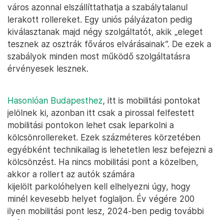
város azonnal elszállíttathatja a szabálytalanul
lerakott rollereket. Egy uniós pályázaton pedig
kiválasztanak majd négy szolgáltatót, akik „eleget
tesznek az osztrák főváros elvárásainak”. De ezek a
szabályok minden most működő szolgáltatásra
érvényesek lesznek.
Hasonlóan Budapesthez
, itt is mobilitási pontokat
jelölnek ki, azonban itt csak a pirossal felfestett
mobilitási pontokon lehet csak leparkolni a
kölcsönrollereket. Ezek százméteres körzetében
egyébként technikailag is lehetetlen lesz befejezni a
kölcsönzést. Ha nincs mobilitási pont a közelben,
akkor a rollert az autók számára
kijelölt parkolóhelyen kell elhelyezni úgy, hogy
minél kevesebb helyet foglaljon. Év végére 200
ilyen mobilitási pont lesz, 2024-ben pedig további