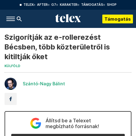
TELEX
AFTER
G7
KARAKTER
TÁMOGATÁS
SHOP
Támogatás
Szigorítják az e-rollerezést
Bécsben, több közterületről is
kitiltják őket
KÜLFÖLD
Szántó-Nagy Bálint
Állítsd be a Telexet
megbízható forrásnak!