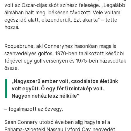
volt az Oscar-díjas skót színész felesége. „Legalább
álmában halt meg, békésen távozott. Vele voltam
egész idő alatt, elszenderült. Ezt akarta” – tette
hozzá.
Roquebrune, aki Conneryhez hasonlóan maga is
szenvedélyes golfos, 1970-ben találkozott későbbi
férjével egy golfversenyen és 1975-ben házasodtak
össze.
„Nagyszerű ember volt, csodálatos életünk
volt együtt. Ő egy férfi mintakép volt.
Nagyon nehéz lesz nélküle”
– fogalmazott az özvegy.
Sean Connery utolsó éveiben alig hagyta el a
Bahama-szigeteki Nassau Lyford Cay negyedét,