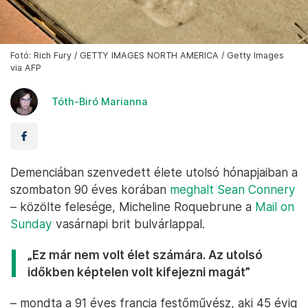
Fotó: Rich Fury / GETTY IMAGES NORTH AMERICA / Getty Images
via AFP
Tóth-Biró Marianna
Demenciában szenvedett élete utolsó hónapjaiban a
szombaton 90 éves korában
meghalt Sean Connery
– közölte felesége, Micheline Roquebrune a
Mail on
Sunday
vasárnapi brit bulvárlappal.
„Ez már nem volt élet számára. Az utolsó
időkben képtelen volt kifejezni magát”
– mondta a 91 éves francia festőművész, aki 45 évig