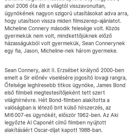
ahol 2006 óta élt a világtól visszavonultan,
ügynökének nagyon szigorú utasításokat adva arra,
hogy utasítson vissza miden filmszerep-ajánlatot.
Micheline Connery második felesége volt. Közös
gyermekük nem volt, mindkettőjüknek előző
házasságukból volt gyermekük, Sean Connerynek
egy fia, Jason, Micheline-nek három gyermeke.
Sean Connery, akit II. Erzsébet királynő 2000-ben
emelt a Sir előnév viselésére jogosító lovagi rangra,
Őfelsége leghíresebb titkos ügynöke, James Bond
első filmbeli megtestesítőjeként tett szert
világhírnévre. Hét Bond-filmben alakította a
valóságban is létező brit külső hírszerzés, az
MI6 007-es ügynökét, először 1962-ben. Az Aki
legyőzte Al Caponét című filmben nyújtott
alakításáért Oscar-díjat kapott 1988-ban.