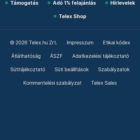
Támogatás
Adó 1% felajánlás
Hírlevelek
Telex Shop
© 2026 Telex.hu Zrt.
Impresszum
Etikai kódex
Átláthatóság
ÁSZF
Adatkezelési tájékoztató
Sütitájékoztató
Süti beállítások
Szabályzatok
Kommentelési szabályzat
Telex Sales