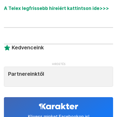
A Telex legfrissebb híreiért kattintson ide>>>
Kedvenceink
Partnereinktől
Kövess minket Facebookon is!