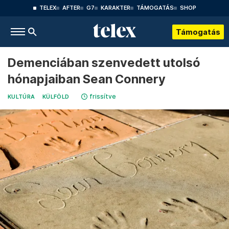
TELEX
AFTER
G7
KARAKTER
TÁMOGATÁS
SHOP
Támogatás
Demenciában szenvedett utolsó
hónapjaiban Sean Connery
frissítve
KULTÚRA
KÜLFÖLD