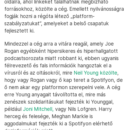
oldalra, ahol linkeket találhatnak megbízható
forrásokhoz, közölte a cég. Emellett nyilvánosságra
fogják hozni a régóta létező „platform-
szabályzatukat”, amelyeket a belső csapatuk
fejlesztett ki.
Mindezzel a cég arra a vitára reagál, amely Joe
Rogan egyébként hipersikeres és hiperhallgatott
podcastsorozata miatt robbant ki, ebben ugyanis
félrevezető és fals információk hangoztak el a
vírusról és az oltásokról, mire
Neil Young közölte
,
hogy vagy Rogan vagy ő kap teret a Spotifyon, de
ő nem akar egy platformon szerepelni vele. A cég
erre Young anyagait távolította el, mire más
zenészek szolidaritásukat fejezték ki Younggal,
például
Joni Mitchell,
vagy Nils Lofgren. Harry
herceg és felesége, Meghan Markle is
aggodalmukat fejezték ki a Spotifyon elérhető