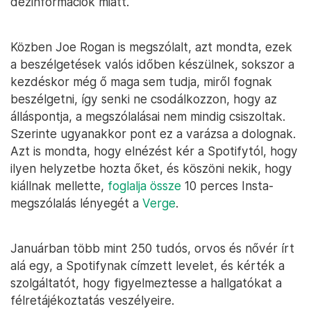
dezinformációk miatt.
Közben Joe Rogan is megszólalt, azt mondta, ezek
a beszélgetések valós időben készülnek, sokszor a
kezdéskor még ő maga sem tudja, miről fognak
beszélgetni, így senki ne csodálkozzon, hogy az
álláspontja, a megszólalásai nem mindig csiszoltak.
Szerinte ugyanakkor pont ez a varázsa a dolognak.
Azt is mondta, hogy elnézést kér a Spotifytól, hogy
ilyen helyzetbe hozta őket, és köszöni nekik, hogy
kiállnak mellette,
foglalja össze
10 perces Insta-
megszólalás lényegét a
Verge
.
Januárban több mint 250 tudós, orvos és nővér írt
alá egy, a Spotifynak címzett levelet, és kérték a
szolgáltatót, hogy figyelmeztesse a hallgatókat a
félretájékoztatás veszélyeire.