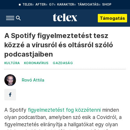
TELEX
AFTER
G7
KARAKTER
TÁMOGATÁS
SHOP
Támogatás
A Spotify figyelmeztetést tesz
közzé a vírusról és oltásról szóló
podcastjaiben
KULTÚRA
KORONAVÍRUS
GAZDASÁG
Rovó Attila
A Spotify
figyelmeztetést fog közzétenni
minden
olyan podcastban, amelyben szó esik a Covidról, a
figyelmeztetés elirányítja a hallgatókat egy olyan