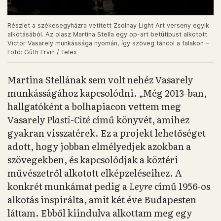
Részlet a székesegyházra vetített Zsolnay Light Art verseny egyik
alkotásából. Az olasz Martina Stella egy op-art betűtípust alkotott
Victor Vasarely munkássága nyomán, így szöveg táncol a falakon –
Fotó: Gűth Ervin / Telex
Martina Stellának sem volt nehéz Vasarely
munkásságához kapcsolódni. „Még 2013-ban,
hallgatóként a bolhapiacon vettem meg
Vasarely
Plasti-Cité
című könyvét, amihez
gyakran visszatérek. Ez a projekt lehetőséget
adott, hogy jobban elmélyedjek azokban a
szövegekben, és kapcsolódjak a köztéri
művészetről alkotott elképzeléseihez. A
konkrét munkámat pedig a
Leyre
című 1956-os
alkotás inspirálta, amit két éve Budapesten
láttam. Ebből kiindulva alkottam meg egy