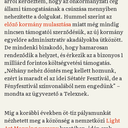
arról kérdeztem, hogy az önkormányzati cég
állami támogatásának a csúszása mennyiben
nehezítette a dolgukat. Hummel szerint az
előző kormány mulasztása
miatt még mindig
nincsen támogatói szerződésük, az új kormány
egyelőre adminisztratív akadályokba ütközött.
De mindenki bizakodó, hogy hamarosan
rendeződik a helyzet, és érkezik az a bizonyos 1
milliárd forintos költségvetési támogatás.
„Néhány nehéz döntés meg kellett hoznunk,
ezért is maradt el az idei Sétatér Fesztivál, de a
Fényfesztivál színvonalából nem engedünk” –
mondta az ügyvezető a Telexnek.
Míg a korábbi években öt-tíz pályamunkát
nézhetett meg a közönség a nemzetközi
Light