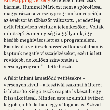
Art Mapping verseny
keretében, idén csak
hármat. Hummel Márk ezt nem a spórolással
magyarázza: a versenyprogram koncepciója
az évek során többször változott. „Eredetileg
nyílt felhíváson vártuk a jelentkezőket. Voltak
minőségi és mennyiségi aggályaink, így
később meghívásos lett ez a programelem.
Ráadásul a vetítések hosszával kapcsolatban is
kaptunk negatív visszajelzéseket, ezért is lett
rövidebb, de kellően színvonalas a
versenyprogram” – tette hozzá.
A félóránként ismétlődő vetítésekre –
versenyen kívül – a fesztivál szakmai hátterét
is biztosító Kiégő Izzók csapata is készült egy
friss alkotással. Minden este az elmúlt évtized
legjobbjaiból látható egy válogatás is. Szóval