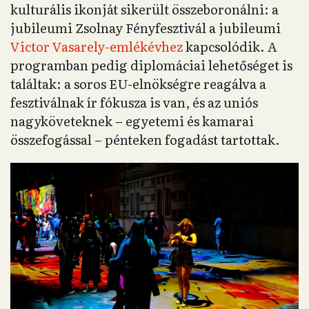
kulturális ikonját sikerült összeboronálni: a
jubileumi Zsolnay Fényfesztivál a jubileumi
Victor Vasarely-emlékévhez
kapcsolódik. A
programban pedig diplomáciai lehetőséget is
találtak: a soros EU-elnökségre reagálva a
fesztiválnak ír fókusza is van, és az uniós
nagyköveteknek – egyetemi és kamarai
összefogással – pénteken fogadást tartottak.