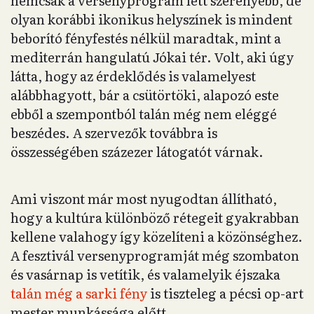
nemcsak a versenyprogram lett szerényebb, de
olyan korábbi ikonikus helyszínek is mindent
beborító fényfestés nélkül maradtak, mint a
mediterrán hangulatú Jókai tér. Volt, aki úgy
látta, hogy az érdeklődés is valamelyest
alábbhagyott, bár a csütörtöki, alapozó este
ebből a szempontból talán még nem eléggé
beszédes. A szervezők továbbra is
összességében százezer látogatót várnak.
Ami viszont már most nyugodtan állítható,
hogy a kultúra különböző rétegeit gyakrabban
kellene valahogy így közelíteni a közönséghez.
A fesztivál versenyprogramját még szombaton
és vasárnap is vetítik, és valamelyik éjszaka
talán még a sarki fény
is tiszteleg a pécsi op-art
mester munkássága előtt.