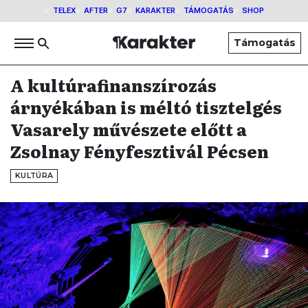
TELEX
AFTER
G7
KARAKTER
TÁMOGATÁS
SHOP
Támogatás
A kultúrafinanszírozás
árnyékában is méltó tisztelgés
Vasarely művészete előtt a
Zsolnay Fényfesztivál Pécsen
KULTÚRA