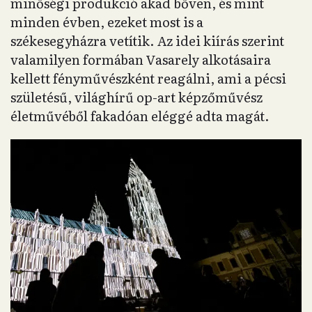
minőségi produkció akad bőven, és mint
minden évben, ezeket most is a
székesegyházra vetítik. Az idei kiírás szerint
valamilyen formában Vasarely alkotásaira
kellett fényművészként reagálni, ami a pécsi
születésű, világhírű op-art képzőművész
életművéből fakadóan eléggé adta magát.