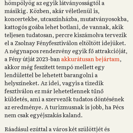
hömpölyög az egyik látványosságtól a
másikig. Közben, akár véletlenül is,
koncertekbe, utcaszínházba, mutatványosokba,
kattogós goába lehet botlani, de vannak, akik
teljesen tudatosan, percre kiszámolva tervezik
el a Zsolnay Fényfesztiválon eltöltött idejüket.
A négynapos rendezvény egyik fő attrakcióját,
a Fény útját 2023-ban
akkurátusan bejártam
,
akkor még feszített tempó mellett egy
lendülettel be lehetett barangolni a
helyszíneket. Az idei, vagyis a tizedik
fesztiválon ez már lehetetlennek tűnő
küldetés, ami a szervezők tudatos döntésének
az eredménye. A turizmusnak is jobb, ha Pécs
nem csak egyéjszakás kaland.
Ráadásul ezúttal a város két szülöttjét és