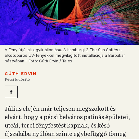
A Fény útjának egyik állomása. A hamburgi 2 The Sun építész-
alkotópáros UV-fényekkel megvilágított installációja a Barbakán
bástyában – Fotó: Gűth Ervin / Telex
GŰTH ERVIN
Pécsi tudósító
Július elején már teljesen megszokott és
elvárt, hogy a pécsi belváros patinás épületei,
utcái, terei fényfestést kapnak, és késő
éjszakába nyúlóan szinte egybefüggő tömeg