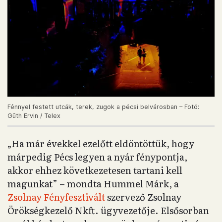
Fénnyel festett utcák, terek, zugok a pécsi belvárosban – Fotó:
Gűth Ervin / Telex
„Ha már évekkel ezelőtt eldöntöttük, hogy
márpedig Pécs legyen a nyár fénypontja,
akkor ehhez következetesen tartani kell
magunkat” – mondta Hummel Márk, a
Zsolnay Fényfesztivált
szervező Zsolnay
Örökségkezelő Nkft. ügyvezetője. Elsősorban