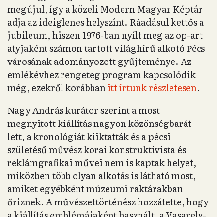
megújul, így a közeli Modern Magyar Képtár
adja az ideiglenes helyszínt. Ráadásul kettős a
jubileum, hiszen 1976-ban nyílt meg az op-art
atyjaként számon tartott világhírű alkotó Pécs
városának adományozott gyűjteménye. Az
emlékévhez rengeteg program kapcsolódik
még, ezekről korábban
itt írtunk részletesen
.
Nagy András kurátor szerint a most
megnyitott kiállítás nagyon közönségbarát
lett, a kronológiát kiiktatták és a pécsi
születésű művész korai konstruktivista és
reklámgrafikai művei nem is kaptak helyet,
miközben több olyan alkotás is látható most,
amiket egyébként múzeumi raktárakban
őriznek. A művészettörténész hozzátette, hogy
a kiállítás emblémájaként használt, a Vasarely-