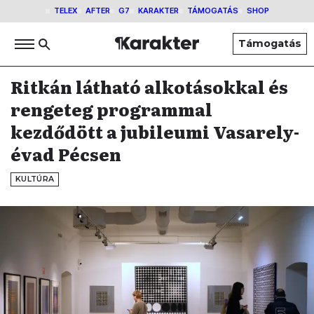
TELEX
AFTER
G7
KARAKTER
TÁMOGATÁS
SHOP
Támogatás
Ritkán látható alkotásokkal és
rengeteg programmal
kezdődött a jubileumi Vasarely-
évad Pécsen
KULTÚRA