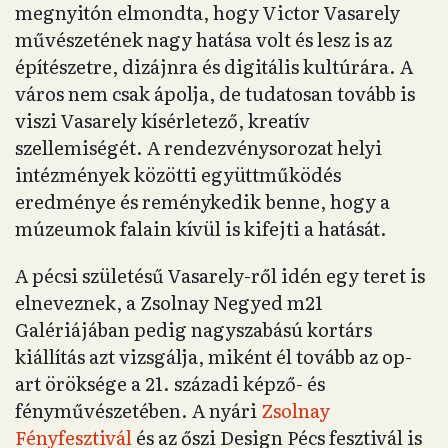
megnyitón elmondta, hogy Victor Vasarely
művészetének nagy hatása volt és lesz is az
építészetre, dizájnra és digitális kultúrára. A
város nem csak ápolja, de tudatosan tovább is
viszi Vasarely kísérletező, kreatív
szellemiségét. A rendezvénysorozat helyi
intézmények közötti együttműködés
eredménye és reménykedik benne, hogy a
múzeumok falain kívül is kifejti a hatását.
A pécsi születésű Vasarely-ről idén egy teret is
elneveznek, a Zsolnay Negyed m21
Galériájában pedig nagyszabású kortárs
kiállítás azt vizsgálja, miként él tovább az op-
art öröksége a 21. századi képző- és
fényművészetében. A nyári
Zsolnay
Fényfesztivál
és az őszi Design Pécs fesztivál is