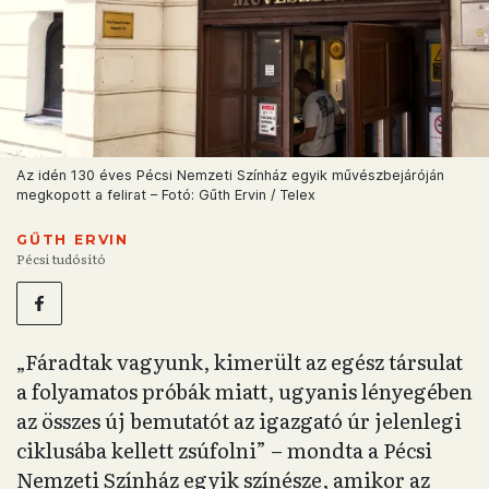
Az idén 130 éves Pécsi Nemzeti Színház egyik művészbejáróján
megkopott a felirat – Fotó: Gűth Ervin / Telex
GŰTH ERVIN
Pécsi tudósító
„Fáradtak vagyunk, kimerült az egész társulat
a folyamatos próbák miatt, ugyanis lényegében
az összes új bemutatót az igazgató úr jelenlegi
ciklusába kellett zsúfolni” – mondta a Pécsi
Nemzeti Színház egyik színésze, amikor az