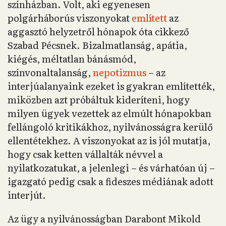
színházban. Volt, aki egyenesen
polgárháborús viszonyokat
említett
az
aggasztó helyzetről hónapok óta cikkező
Szabad Pécsnek. Bizalmatlanság, apátia,
kiégés, méltatlan bánásmód,
színvonaltalanság,
nepotizmus
– az
interjúalanyaink ezeket is gyakran említették,
miközben azt próbáltuk kideríteni, hogy
milyen ügyek vezettek az elmúlt hónapokban
fellángoló kritikákhoz, nyilvánosságra kerülő
ellentétekhez. A viszonyokat az is jól mutatja,
hogy csak ketten vállalták névvel a
nyilatkozatukat, a jelenlegi – és várhatóan új –
igazgató pedig csak a fideszes médiának adott
interjút.
Az ügy a nyilvánosságban Darabont Mikold