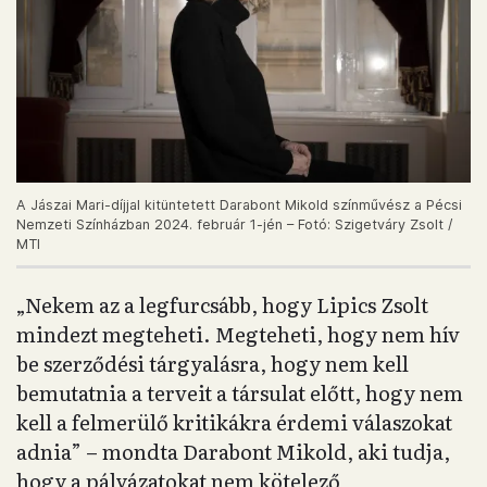
A Jászai Mari-díjjal kitüntetett Darabont Mikold színművész a Pécsi
Nemzeti Színházban 2024. február 1-jén – Fotó: Szigetváry Zsolt /
MTI
„Nekem az a legfurcsább, hogy Lipics Zsolt
mindezt megteheti. Megteheti, hogy nem hív
be szerződési tárgyalásra, hogy nem kell
bemutatnia a terveit a társulat előtt, hogy nem
kell a felmerülő kritikákra érdemi válaszokat
adnia” – mondta Darabont Mikold, aki tudja,
hogy a pályázatokat nem kötelező