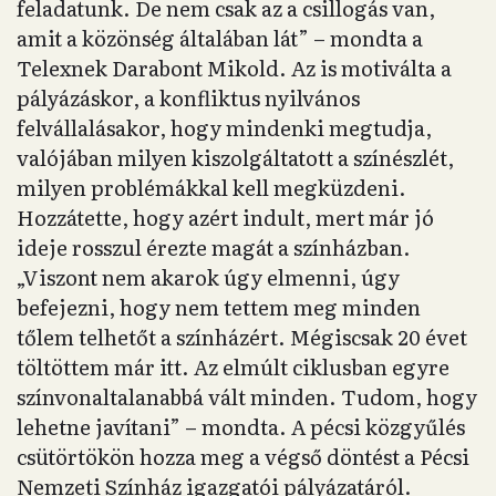
feladatunk. De nem csak az a csillogás van,
amit a közönség általában lát” – mondta a
Telexnek Darabont Mikold. Az is motiválta a
pályázáskor, a konfliktus nyilvános
felvállalásakor, hogy mindenki megtudja,
valójában milyen kiszolgáltatott a színészlét,
milyen problémákkal kell megküzdeni.
Hozzátette, hogy azért indult, mert már jó
ideje rosszul érezte magát a színházban.
„Viszont nem akarok úgy elmenni, úgy
befejezni, hogy nem tettem meg minden
tőlem telhetőt a színházért. Mégiscsak 20 évet
töltöttem már itt. Az elmúlt ciklusban egyre
színvonaltalanabbá vált minden. Tudom, hogy
lehetne javítani” – mondta. A pécsi közgyűlés
csütörtökön hozza meg a végső döntést a Pécsi
Nemzeti Színház igazgatói pályázatáról.