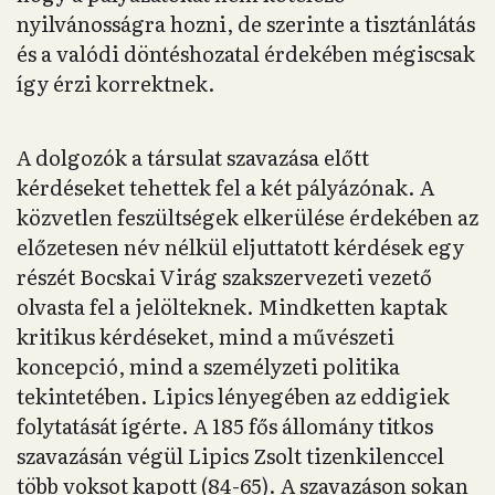
nyilvánosságra hozni, de szerinte a tisztánlátás
és a valódi döntéshozatal érdekében mégiscsak
így érzi korrektnek.
A dolgozók a társulat szavazása előtt
kérdéseket tehettek fel a két pályázónak. A
közvetlen feszültségek elkerülése érdekében az
előzetesen név nélkül eljuttatott kérdések egy
részét Bocskai Virág szakszervezeti vezető
olvasta fel a jelölteknek. Mindketten kaptak
kritikus kérdéseket, mind a művészeti
koncepció, mind a személyzeti politika
tekintetében. Lipics lényegében az eddigiek
folytatását ígérte. A 185 fős állomány titkos
szavazásán végül Lipics Zsolt tizenkilenccel
több voksot kapott (84-65). A szavazáson sokan