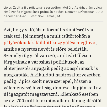
Lipics Zsolt a filozófiatanár szerepében Moliére Az úrhatnám polgár
című zenés vígjátékának próbáján a Pécsi Nemzeti Színházban 2019.
december 4-én – Fotó: Sóki Tamás / MTI
Azt, hogy valójában formális döntésről van
csak szó, jól mutatja a múlt csütörtökön a
pályázóknak kiküldött közgyűlési meghívó
,
amibe a nyertes nevét is előre beleírták.
Személyi ügyről van szó, amit zárt ülésen
tárgyalnak a városházi politikusok, az
előterjesztés anyagait pedig az aspiránsok is
megkapták. A kiküldött határozattervezetben
pedig Lipics Zsolt neve szerepel, hiszen a
véleményező bizottság döntése alapján kell az
új igazgatót megszavazni. Ellenkező esetben
az évi 700 millió forintos állami támogatásától
is eleshet az önkormányzat és végső soron a