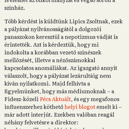
színház.
Több kérdést is küldtünk Lipics Zsoltnak, ezek
a pályázat nyilvánosságától a dolgozói
panaszokon keresztül a nepotizmus vádját is
érintették. Azt is kérdeztük, hogy mi
indokolta a korábban vezető színészek
mellőzését, illetve a nézőszámokkal
kapcsolatos anomáliákat. Az igazgató annyit
válaszolt, hogy a pályázat lezárultáig nem
kíván nyilatkozni. Majd felhívta a
figyelmünket, hogy más médiumoknak – a
Fidesz-közeli
Pécs Aktuált
, és egy megafonos
influenszerhez köthető
helyi blogot
emelt ki –
már adott interjút. Ezekben valóban reagál
néhány felvetésre a direktor: