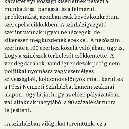
karaktergyilkossági kísérletnek nevezi a
munkatársai panaszát és a felmerült
problémákat, azonban csak kevés konkrétum
szerepel a cikkekben. A színházigazgató
szerint vannak ugyan nehézségek, de
sikeresen megküzdenek ezekkel. A nézőszám
szerinte a 100 ezerhez közelít valójában, úgy is,
hogy a színészek terhelését csökkentette. A
vendégdarabok, vendégrendezők pedig nem
politikai nyomásra vagy személyes
szívességből, kölcsönös előnyök miatt kerültek
a Pécsi Nemzeti Színházba, hanem szakmai
alapon. Úgy látja, hogy az előző pályázatában
vállaltaknak nagyjából a 90 százalékát tudta
teljesíteni.
„A színházban világokat teremtünk, ez a