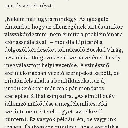
nem is vettek részt.
„Nekem már úgyis mindegy. Az igazgató
elmondta, hogy az ellenségének tart és amikor
visszakérdeztem, nem értette a problémámat a
szóhasználatával” – mondta Lipicsről a
dolgozói kérdéseket tolmácsoló Bocskai Virág,
a Színházi Dolgozók Szakszervezetének tavaly
megválasztott helyi vezetője. A színésznő
szerint korábban vezető szerepeket kapott, de
miután felvállalta a konfliktusokat, az új
produkciókban már csak pár mondatos
szerepben állhat színpadra. „Az elmúlt öt év
jellemző működése a megfélemlítés. Aki
szerinte nem ért vele egyet, azt elkezdi
büntetni. Ez vagyok például én, de vagyunk
többen. És ilyenkor mindegy, hogy szeretik a