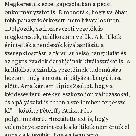
Megkerestük ezzel kapcsolatban a pécsi
önkormányzatot is. Elmondták, hogy valóban
több panasz is érkezett, nem hivatalos úton.
„Dolgozók, szakszervezeti vezetők is
megkerestek, találkoztam velük. A kritikák
érintették a rendezők kiválasztását, a
szerepkiosztást, a társulat belső hangulatát és
az egyes évadok darabjainak kiválasztását is. A
kritikákat a színház vezetőinek tudomására
hoztam, még a mostani pályázat benyújtása
előtt. Arra kértem Lipics Zsoltot, hogy a
kérdéses területeken eszközöljön változásokat,
és a pályázatát is ebben a szellemben terjessze
ki” – közölte Péterffy Attila, Pécs
polgármestere. Hozzátette azt is, hogy
véleménye szerint ezek a kritikák nem érték el
annak a küszöbét, hogy a fenntartó