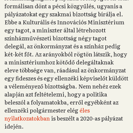
formálisan dönt a pécsi közgyűlés, ugyanis a
pályázatokat egy szakmai bizottság bírálja el.
Ebbe a Kulturális és Innovációs Minisztérium
egy tagot, a miniszter által létrehozott
színházművészeti bizottság négy tagot
delegál, az önkormányzat és a színház pedig
két-két főt. Az arányokból rögtön látszik, hogy
a minisztériumhoz kötődő delegáltaknak
eleve többsége van, ráadásul az önkormányzat
egy fideszes és egy ellenzéki képviselőt küldött
a véleményező bizottságba. Nem nehéz ezek
alapján azt feltételezni, hogy a politika
beleszól a folyamatokba, erről egyébként az
ellenzéki polgármester elég
éles
nyilatkozatokban
is beszélt a 2020-as pályázat
idején.