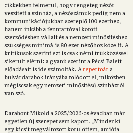
cikkekben felmerül, hogy rengeteg nézőt
veszített a színház, a nézőszámuk pedig nem a
kommunikációjukban szereplő 100 ezerhez,
hanem inkább a fenntartóval kötött
szerződésben vállalt és a nemzeti minősítéshez
szükséges minimális 80 ezer nézőhöz közelít. A
kritikusok szerint ezt is csak némi trükközéssel
sikerült elérni: a gyanú szerint a Pécsi Balett
előadásait is ide számolták. A
repertoár
a
bulvárdarabok irányába tolódott el, miközben
mégiscsak egy nemzeti minősítésű színházról
van szó.
Darabont Mikold a 2025/2026-os évadban már
egyetlen új szerepet sem kapott. „Mindenki
egy kicsit megváltozott körülöttem, amióta