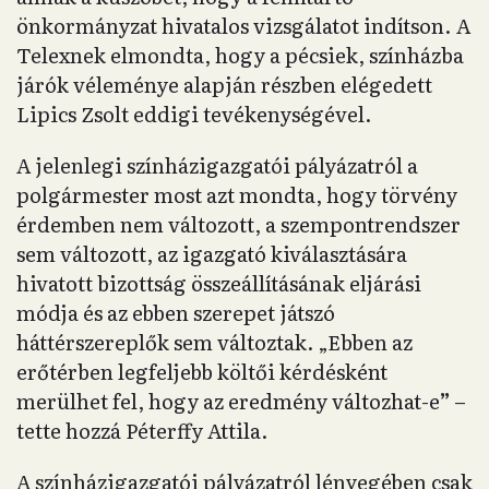
önkormányzat hivatalos vizsgálatot indítson. A
Telexnek elmondta, hogy a pécsiek, színházba
járók véleménye alapján részben elégedett
Lipics Zsolt eddigi tevékenységével.
A jelenlegi színházigazgatói pályázatról a
polgármester most azt mondta, hogy törvény
érdemben nem változott, a szempontrendszer
sem változott, az igazgató kiválasztására
hivatott bizottság összeállításának eljárási
módja és az ebben szerepet játszó
háttérszereplők sem változtak. „Ebben az
erőtérben legfeljebb költői kérdésként
merülhet fel, hogy az eredmény változhat-e
”
–
tette hozzá Péterffy Attila.
A színházigazgatói pályázatról lényegében csak