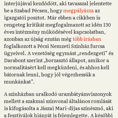
interjújával kezdődött, aki tavasszal jelentette
be a Szabad Pécsen, hogy
megpályázza
az
igazgatói posztot. Már ebben a cikkben is
rengeteg kritikát megfogalmazott az idén 130
éves intézmény működésével kapcsolatban,
azonban az újság ezután még
több írásban
foglalkozott a Pécsi Nemzeti Színház furcsa
ügyeivel. A vezetőség egymást „rendezgeti” és
Darabont szerint „borzasztó állapot, amikor a
normalitásért kell megküzdeni, és ahhoz kell
bátornak lenni, hogy jól végezhessük a
munkánkat”.
A színházban uralkodó urambátyámviszonyok
mellett a szakmai színvonal általános romlását
is kifogásolta a Jászai Mari-díjas színésznő, aki
a fesztiválok hiányát is felemlegette. A későbbi