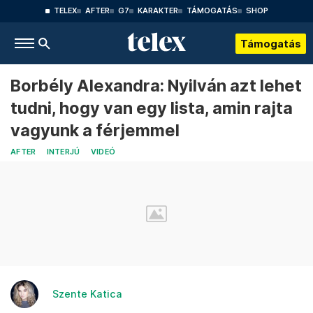
TELEX
AFTER
G7
KARAKTER
TÁMOGATÁS
SHOP
Támogatás
Borbély Alexandra: Nyilván azt lehet
tudni, hogy van egy lista, amin rajta
vagyunk a férjemmel
AFTER
INTERJÚ
VIDEÓ
Szente Katica