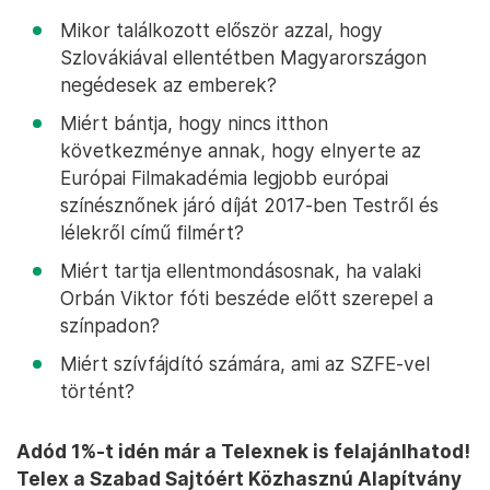
Mikor találkozott először azzal, hogy
Szlovákiával ellentétben Magyarországon
negédesek az emberek?
Miért bántja, hogy nincs itthon
következménye annak, hogy elnyerte az
Európai Filmakadémia legjobb európai
színésznőnek járó díját 2017-ben Testről és
lélekről című filmért?
Miért tartja ellentmondásosnak, ha valaki
Orbán Viktor fóti beszéde előtt szerepel a
színpadon?
Miért szívfájdító számára, ami az SZFE-vel
történt?
Adód 1%-t idén már a Telexnek is felajánlhatod!
Telex a Szabad Sajtóért Közhasznú Alapítvány