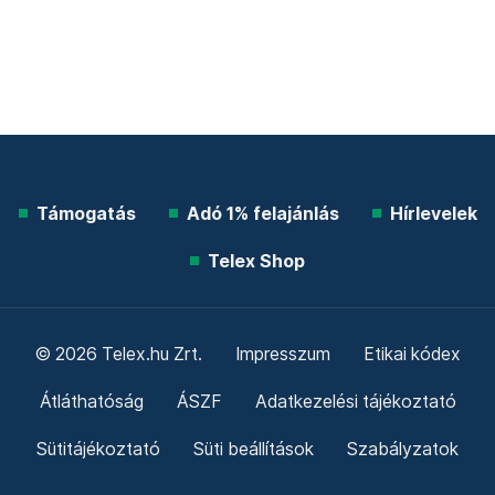
Támogatás
Adó 1% felajánlás
Hírlevelek
Telex Shop
© 2026 Telex.hu Zrt.
Impresszum
Etikai kódex
Átláthatóság
ÁSZF
Adatkezelési tájékoztató
Sütitájékoztató
Süti beállítások
Szabályzatok