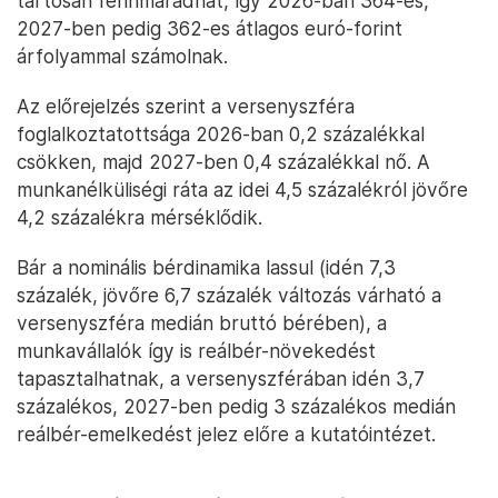
tartósan fennmaradhat, így 2026-ban 364-es,
2027-ben pedig 362-es átlagos euró-forint
árfolyammal számolnak.
Az előrejelzés szerint a versenyszféra
foglalkoztatottsága 2026-ban 0,2 százalékkal
csökken, majd 2027-ben 0,4 százalékkal nő. A
munkanélküliségi ráta az idei 4,5 százalékról jövőre
4,2 százalékra mérséklődik.
Bár a nominális bérdinamika lassul (idén 7,3
százalék, jövőre 6,7 százalék változás várható a
versenyszféra medián bruttó bérében), a
munkavállalók így is reálbér-növekedést
tapasztalhatnak, a versenyszférában idén 3,7
százalékos, 2027-ben pedig 3 százalékos medián
reálbér-emelkedést jelez előre a kutatóintézet.