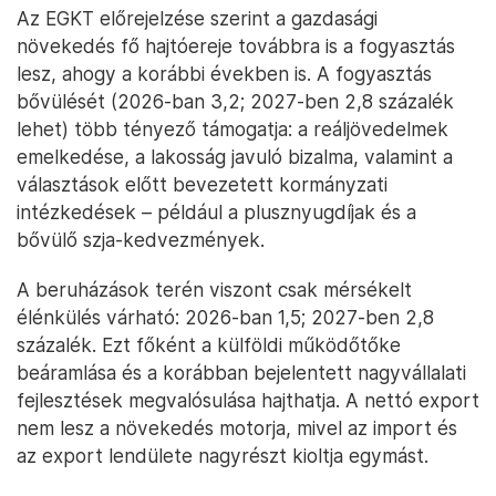
Az EGKT előrejelzése szerint a gazdasági
növekedés fő hajtóereje továbbra is a fogyasztás
lesz, ahogy a korábbi években is. A fogyasztás
bővülését (2026-ban 3,2; 2027-ben 2,8 százalék
lehet) több tényező támogatja: a reáljövedelmek
emelkedése, a lakosság javuló bizalma, valamint a
választások előtt bevezetett kormányzati
intézkedések – például a plusznyugdíjak és a
bővülő szja-kedvezmények.
A beruházások terén viszont csak mérsékelt
élénkülés várható: 2026-ban 1,5; 2027-ben 2,8
százalék. Ezt főként a külföldi működőtőke
beáramlása és a korábban bejelentett nagyvállalati
fejlesztések megvalósulása hajthatja. A nettó export
nem lesz a növekedés motorja, mivel az import és
az export lendülete nagyrészt kioltja egymást.