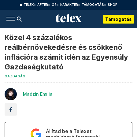
TELEX
AFTER
G7
KARAKTER
TÁMOGATÁS
SHOP
Támogatás
Közel 4 százalékos
reálbérnövekedésre és csökkenő
inflációra számít idén az Egyensúly
Gazdaságkutató
GAZDASÁG
Madzin Emília
Állítsd be a Telexet