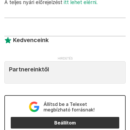
A teljes nyári előrejelzést
itt lehet elérni.
Kedvenceink
Partnereinktől
Állítsd be a Telexet
megbízható forrásnak!
Beállítom