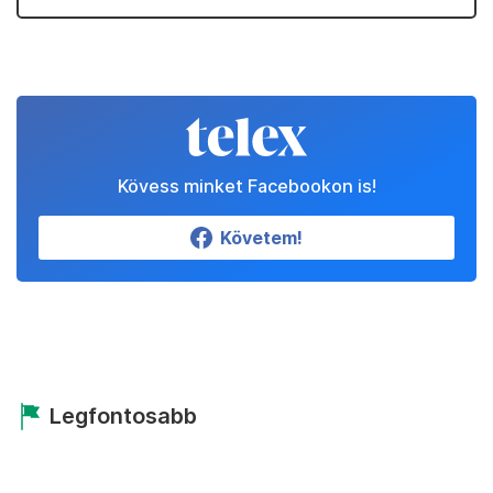
Kövess minket Facebookon is!
Követem!
Legfontosabb