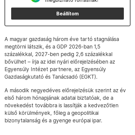
megbízható forrásnak!
Beállítom
A magyar gazdaság három éve tartó stagnálása
megtörni látszik, és a GDP 2026-ban 1,5
százalékkal, 2027-ben pedig 2,6 százalékkal
bővülhet – írja az idei nyári előrejelzésében az
Egyensúly Intézet partnere, az Egyensúly
Gazdaságkutató és Tanácsadó (EGKT).
A második negyedéves előrejelzésük szerint az év
első három hónapjának adatai biztatóak, de a
növekedést továbbra is lassítják a kedvezőtlen
külső körülmények, főleg a geopolitikai
bizonytalanság és a gyenge európai ipar.