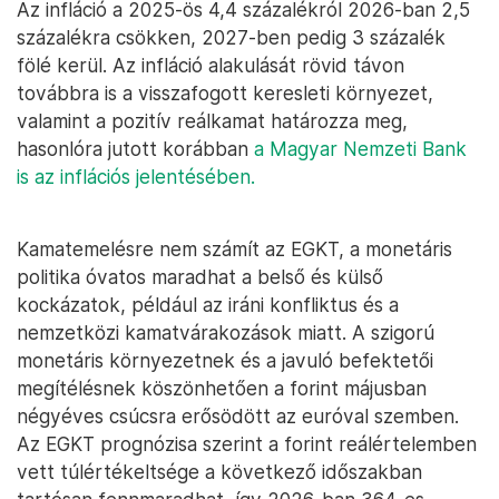
Az infláció a 2025-ös 4,4 százalékról 2026-ban 2,5
százalékra csökken, 2027-ben pedig 3 százalék
fölé kerül. Az infláció alakulását rövid távon
továbbra is a visszafogott keresleti környezet,
valamint a pozitív reálkamat határozza meg,
hasonlóra jutott korábban
a Magyar Nemzeti Bank
is az inflációs jelentésében.
Kamatemelésre nem számít az EGKT, a monetáris
politika óvatos maradhat a belső és külső
kockázatok, például az iráni konfliktus és a
nemzetközi kamatvárakozások miatt. A szigorú
monetáris környezetnek és a javuló befektetői
megítélésnek köszönhetően a forint májusban
négyéves csúcsra erősödött az euróval szemben.
Az EGKT prognózisa szerint a forint reálértelemben
vett túlértékeltsége a következő időszakban