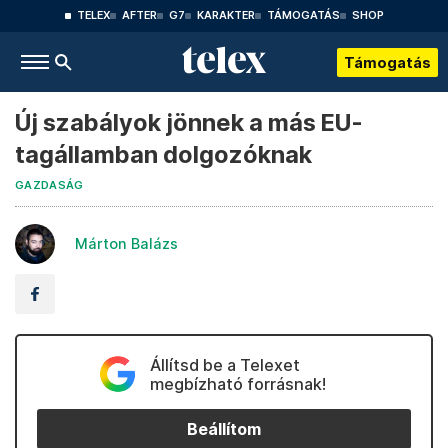
TELEX
AFTER
G7
KARAKTER
TÁMOGATÁS
SHOP
Támogatás
Új szabályok jönnek a más EU-
tagállamban dolgozóknak
GAZDASÁG
Márton Balázs
Állítsd be a Telexet
megbízható forrásnak!
Beállítom