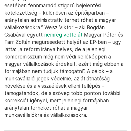
esetében fennmaradó szigorú bejelentési
kötelezettség – különösen az építőiparban –
aránytalan adminisztratív terhet róhat a magyar
vállalkozásokra.” Weisz Viktor – aki Bogdán
Csabával együtt
nemrég vette át
Magyar Péter és
Tarr Zoltán megüresedett helyét az EP-ben – úgy
látta: „a reform iránya helyes, de a jelenlegi
kompromisszum még nem védi kellőképpen a
magyar vállalkozások érdekeit, ezért még ebben a
formájában nem tudjuk támogatni”. A célok – a
munkavállalói jogok védelme, az átláthatóság
növelése és a visszaélések elleni fellépés –
támogatandók, de a szöveg több ponton további
korrekciót igényel, mert jelenlegi formájában
aránytalan terheket róhat a magyar
munkavállalókra és vállalkozásokra.