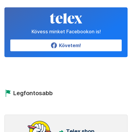
Kövess minket Facebookon is!
Követem!
Legfontosabb
Telex shop