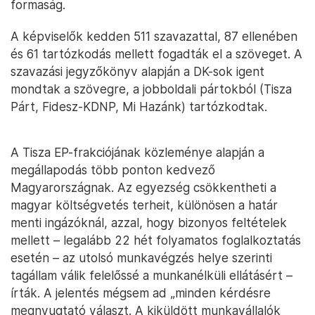
formaság.
A képviselők kedden 511 szavazattal, 87 ellenében
és 61 tartózkodás mellett fogadták el a szöveget. A
szavazási jegyzőkönyv alapján a DK-sok igent
mondtak a szövegre, a jobboldali pártokból (Tisza
Párt, Fidesz-KDNP, Mi Hazánk) tartózkodtak.
A Tisza EP-frakciójának közleménye alapján a
megállapodás több ponton kedvező
Magyarországnak. Az egyezség csökkentheti a
magyar költségvetés terheit, különösen a határ
menti ingázóknál, azzal, hogy bizonyos feltételek
mellett – legalább 22 hét folyamatos foglalkoztatás
esetén – az utolsó munkavégzés helye szerinti
tagállam válik felelőssé a munkanélküli ellátásért –
írták. A jelentés mégsem ad „minden kérdésre
megnyugtató választ. A kiküldött munkavállalók