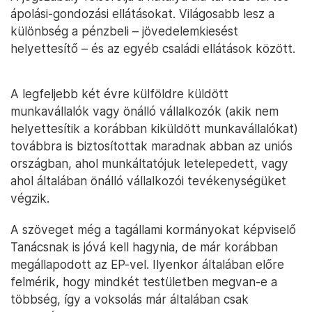
ápolási-gondozási ellátásokat. Világosabb lesz a
különbség a pénzbeli – jövedelemkiesést
helyettesítő – és az egyéb családi ellátások között.
A legfeljebb két évre külföldre küldött
munkavállalók vagy önálló vállalkozók (akik nem
helyettesítik a korábban kiküldött munkavállalókat)
továbbra is biztosítottak maradnak abban az uniós
országban, ahol munkáltatójuk letelepedett, vagy
ahol általában önálló vállalkozói tevékenységüket
végzik.
A szöveget még a tagállami kormányokat képviselő
Tanácsnak is jóvá kell hagynia, de már korábban
megállapodott az EP-vel. Ilyenkor általában előre
felmérik, hogy mindkét testületben megvan-e a
többség, így a voksolás már általában csak