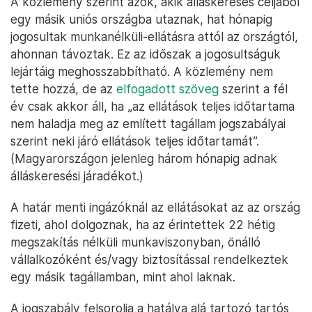
A közlemény szerint azok, akik álláskeresés céljából
egy másik uniós országba utaznak, hat hónapig
jogosultak munkanélküli-ellátásra attól az országtól,
ahonnan távoztak. Ez az időszak a jogosultságuk
lejártáig meghosszabbítható. A közlemény nem
tette hozzá, de az
elfogadott szöveg
szerint a fél
év csak akkor áll, ha „az ellátások teljes időtartama
nem haladja meg az említett tagállam jogszabályai
szerint neki járó ellátások teljes időtartamát”.
(Magyarországon jelenleg három hónapig adnak
álláskeresési járadékot.)
A határ menti ingázóknál az ellátásokat az az ország
fizeti, ahol dolgoznak, ha az érintettek 22 hétig
megszakítás nélküli munkaviszonyban, önálló
vállalkozóként és/vagy biztosítással rendelkeztek
egy másik tagállamban, mint ahol laknak.
A jogszabály felsorolja a hatálya alá tartozó tartós