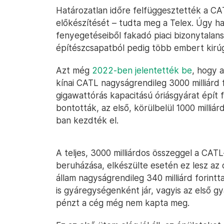
Határozatlan időre felfüggesztették a 
előkészítését – tudta meg a Telex. Úgy h
fenyegetéseiből fakadó piaci bizonytalan
építészcsapatból pedig több embert kirú
Azt még
2022-ben jelentették be
, hogy 
kínai CATL nagyságrendileg 3000 milliárd
gigawattórás kapacitású óriásgyárat épít
bontották, az első, körülbelül 1000 milliá
ban kezdték el.
A teljes, 3000 milliárdos összeggel a C
beruházása, elkészülte esetén ez lesz az
állam nagyságrendileg 340 milliárd forint
is gyáregységenként jár, vagyis az első 
pénzt a cég még nem kapta meg.