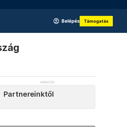
Belépés
Támogatás
szág
Partnereinktől