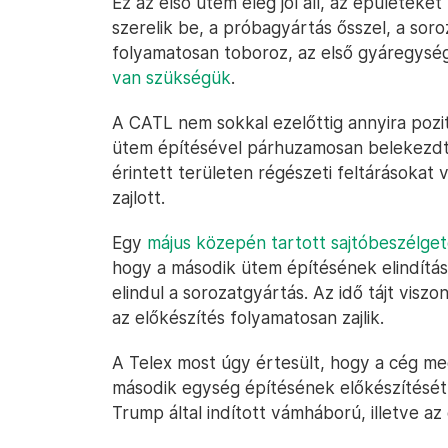
Ez az első ütem elég jól áll, az épületeke
szerelik be, a próbagyártás ősszel, a sor
folyamatosan toboroz, az első gyáregys
van szükségük
.
A CATL nem sokkal ezelőttig annyira pozití
ütem építésével párhuzamosan belekezdt
érintett területen régészeti feltárásokat
zajlott.
Egy
május közepén tartott sajtóbeszélge
hogy a második ütem építésének elindítás
elindul a sorozatgyártás. Az idő tájt vis
az előkészítés folyamatosan zajlik.
A Telex most úgy értesült, hogy a cég me
második egység építésének előkészítését
Trump által indított vámháború, illetve az