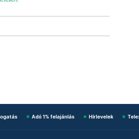
ogatás
Adó 1% felajánlás
Hírlevelek
Tele