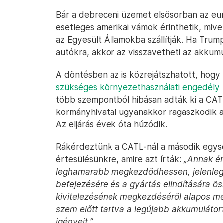
Bár a debreceni üzemet elsősorban az euró
esetleges amerikai vámok érinthetik, miv
az Egyesült Államokba szállítják. Ha Tru
autókra, akkor az visszavetheti az akkumul
A döntésben az is közrejátszhatott, hogy
szükséges környezethasználati engedély 
több szempontból hibásan adták ki a CAT
kormányhivatal ugyanakkor ragaszkodik a
Az eljárás évek óta húzódik.
Rákérdeztünk a CATL-nál a második egysé
értesülésünkre, amire azt írták:
„Annak ér
leghamarabb megkezdődhessen, jelenleg 
befejezésére és a gyártás elindítására 
kivitelezésének megkezdéséről alapos mé
szem előtt tartva a legújabb akkumulátor
igényeit.”