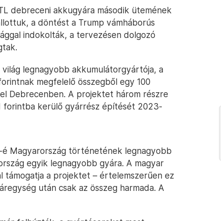
CATL debreceni akkugyára második ütemének
allottuk, a döntést a Trump vámháborús
sággal indokolták, a tervezésen dolgozó
gtak.
a világ legnagyobb akkumulátorgyártója, a
 forintnak megfelelő összegből egy 100
 fel Debrecenben. A projektet három részre
rd forintba kerülő gyárrész építését 2023-
ATL-é Magyarország történetének legnagyobb
 ország egyik legnagyobb gyára. A magyar
tal támogatja a projektet – értelemszerűen ez
gyáregység után csak az összeg harmada. A