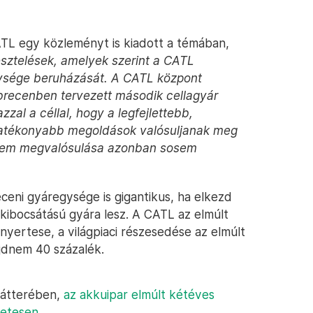
TL egy közleményt is kiadott a témában,
esztelések, amelyek szerint a CATL
gysége beruházását. A CATL központ
ebrecenben tervezett második cellagyár
zal a céllal, hogy a legfejlettebb,
hatékonyabb megoldások valósuljanak meg
ütem megvalósulása azonban sosem
eni gyáregysége is gigantikus, ha elkezd
kibocsátású gyára lesz. A CATL az elmúlt
nyertese, a világpiaci részesedése az elmúlt
jdnem 40 százalék.
hátterében,
az akkuipar elmúlt kétéves
letesen.