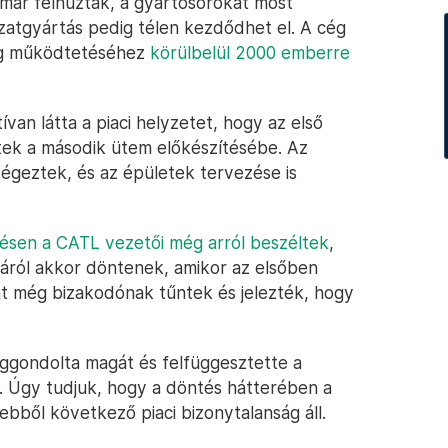
t már felhúzták, a gyártósorokat most
ozatgyártás pedig télen kezdődhet el. A cég
ég működtetéséhez
körülbelül 2000 emberre
van látta a piaci helyzetet, hogy az első
ek a második ütem előkészítésébe. Az
 végeztek, és az épületek tervezése is
tésen a CATL vezetői még arról beszéltek
,
áról akkor döntenek, amikor az elsőben
zont még bizakodónak tűntek és jelezték, hogy
ggondolta magát és felfüggesztette a
. Úgy tudjuk, hogy a döntés hátterében a
 ebből következő piaci bizonytalanság áll.