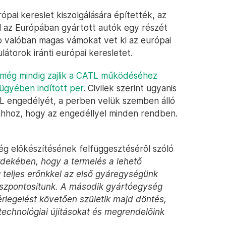
pai kereslet kiszolgálására építették, az
el az Európában gyártott autók egy részét
mp valóban magas vámokat vet ki az európai
átorok iránti európai keresletet.
még mindig zajlik a CATL működéséhez
ügyében indított per
. Civilek szerint ugyanis
L engedélyét, a perben velük szemben álló
hhoz, hogy az engedéllyel minden rendben.
g előkészítésének felfüggesztéséről szóló
dekében, hogy a termelés a lehető
teljes erőnkkel az első gyáregységünk
összpontosítunk. A második gyártóegység
rlegelést követően születik majd döntés,
technológiai újításokat és megrendelőink