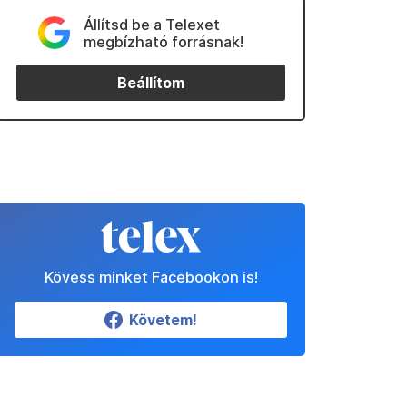
Állítsd be a Telexet
megbízható forrásnak!
Beállítom
Kövess minket Facebookon is!
Követem!