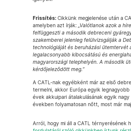
Frissítés:
Cikkünk megjelenése után a CA
amelyben azt írják:
„Valótlanok azok a hír
felfüggeszti a második debreceni gyáre
szakemberei jelenleg felülvizsgálják a D
technológiáját és beruházási ütemtervét az
legalacsonyabb kibocsátású és energia
magyarországi telephelyén. A második 
kérdőjeleződött meg.”
A CATL-nak egyébként már az első debrec
termelni, akkor Európa egyik legnagyobb 
évek akkuipari átalakulásának egyik nagy 
években folyamatosan nőtt, most már ma
Arról, hogy mi áll a CATL térnyerésének 
fordulatáról szóló cikkünkben írtunk rész