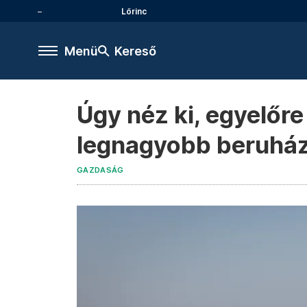
Lőrinc
Menü
Kereső
Úgy néz ki, egyelő
legnagyobb beruház
GAZDASÁG