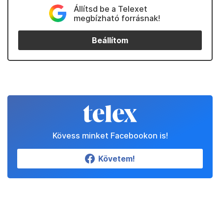
Állítsd be a Telexet
megbízható forrásnak!
Beállítom
Kövess minket Facebookon is!
Követem!