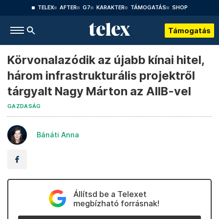
TELEX
AFTER
G7
KARAKTER
TÁMOGATÁS
SHOP
Támogatás
Körvonalazódik az újabb kínai hitel,
három infrastrukturális projektről
tárgyalt Nagy Márton az AIIB-vel
GAZDASÁG
Bánáti Anna
Állítsd be a Telexet
megbízható forrásnak!