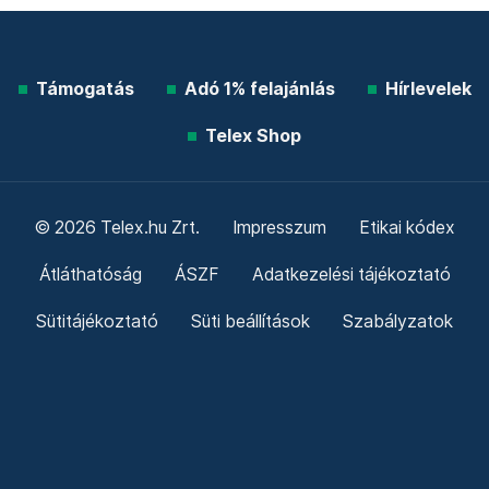
Támogatás
Adó 1% felajánlás
Hírlevelek
Telex Shop
© 2026 Telex.hu Zrt.
Impresszum
Etikai kódex
Átláthatóság
ÁSZF
Adatkezelési tájékoztató
Sütitájékoztató
Süti beállítások
Szabályzatok
Kommentelési szabályzat
Telex Sales