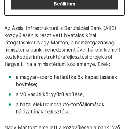
Beállítom
Az Ázsiai Infrastrukturális Beruházási Bank (AIIB)
közgyűlésén is részt vett hivatalos kínai
látogatásakor Nagy Márton, a nemzetgazdasági
miniszter a bank menedzsmentjével három kiemelt
közlekedési infrastruktúrafejlesztési projektről
tárgyalt, írja a minisztérium közleménye. Ezek:
a magyar–szerb határátkelők kapacitásának
bővítése;
a V0 vasúti körgyűrű építése,
a hazai elektromosautó-töltőállomások
hálózatának fejlesztése.
Nagy Mártont emellett a közgyűlésen a bank jövő