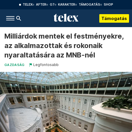
TELEX
AFTER
G7
KARAKTER
TÁMOGATÁS
SHOP
Támogatás
Milliárdok mentek el festményekre,
az alkalmazottak és rokonaik
nyaraltatására az MNB-nél
Legfontosabb
GAZDASÁG