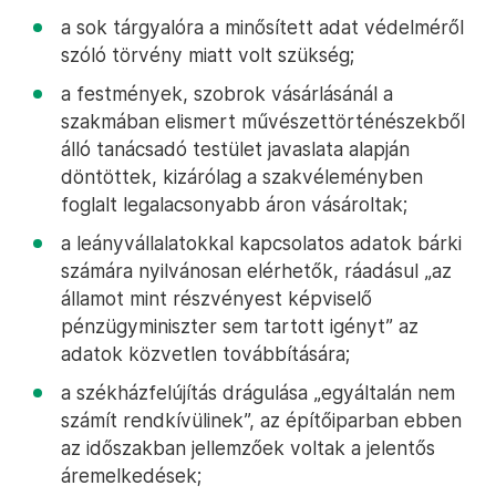
kereskedelmi irodaépülethez”;
a HR-menedzsment megvizsgálta, hogy a
BOKK-ban nyaraló munkavállalók fizessenek
önrészt, de „mivel a működési költségekhez
képest jelentős bevételt nem generált volna,
ezért ez elvetésre került”;
az üdültetésnél a juttatási rendszernek az volt
a célja, hogy minél szélesebb körben tudják
igénybe venni a munkavállalók, főleg a
nagycsaládosok;
a sok tárgyalóra a minősített adat védelméről
szóló törvény miatt volt szükség;
a festmények, szobrok vásárlásánál a
szakmában elismert művészettörténészekből
álló tanácsadó testület javaslata alapján
döntöttek, kizárólag a szakvéleményben