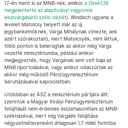
„atipikus” lett volna, „a piaci gyakorlatra
tekintettel vitatható”.
Varga Mihályt le is szidták, meg nem is
Hogy erre az ÁSZ mit reagált, felesleges lenne
megismételni, az észrevételeket a végső
jelentésben is szereplő érvekre hivatkozva nem
fogadta el. Egy apró részlet miatt azonban
mégiscsak érdemes egy kicsit elidőzni Windisch
László válaszán (ami egyébként épp aznap, március
17-én ment ki az MNB-nek, amikor
a Direkt36
megjelentette az alapítványi vagyonok
elszivárgásáról szóló cikkét
). Windisch ugyanis a
levelet Matolcsy helyett már az új
jegybankelnöknek, Varga Mihálynak címezte, ami
azért szórakoztató, mert Matolcsyék, mint láttuk,
több ponton is belerúgtak az akkor még Varga