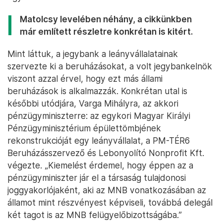
eredményes, célszerű és törvényes gazdálkodás
követelményének.
Az ÁSZ figyelemfelhívó levelében Matolcsy szerint
nincs szó jogszabálysértő gyakorlatról, és „a vagyon
rendeltetésellenes vagy pazarló felhasználására” is
csak utalgat a számvevőszék. A volt jegybankelnök
hozzáteszi, hogy az eddigi ellenőrzésből, a feltett
kérdésekből és a bekért adatokból úgy tűnik, hogy
„az ÁSZ-ellenőrzés túllép a szabályszerűség
vizsgálatának keretein, mely kételyt maga a
figyelemfelhívó levél sem kíván eloszlatni”.
Matolcsy levelében néhány, a cikkünkben
már említett részletre konkrétan is kitért.
Mint láttuk, a jegybank a leányvállalatainak
szervezte ki a beruházásokat, a volt jegybankelnök
viszont azzal érvel, hogy ezt más állami