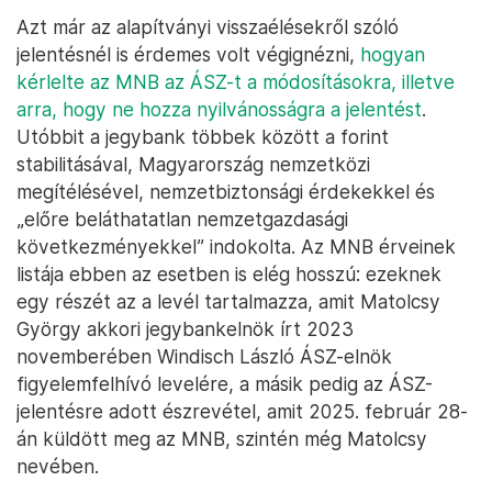
Az MNB megújult Szabadság téri székháza az épületben tartott
sajtóbejárás napján 2025. február 17-én – Fotó: Hegedüs Róbert /
MTI
De mit mond az MNB?
Azt már az alapítványi visszaélésekről szóló
jelentésnél is érdemes volt végignézni,
hogyan
kérlelte az MNB az ÁSZ-t a módosításokra, illetve
arra, hogy ne hozza nyilvánosságra a jelentést
.
Utóbbit a jegybank többek között a forint
stabilitásával, Magyarország nemzetközi