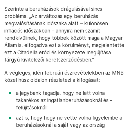
beruházások is alkalmazzák. Konkrétan utal is
későbbi utódjára, Varga Mihályra, az akkori
pénzügyminiszterre: az egykori Magyar Királyi
Pénzügyminisztérium épülettömbjének
rekonstrukcióját egy leányvállalat, a PM-TÉR6
Beruházásszervező és Lebonyolító Nonprofit Kft.
végezte. „Kiemelést érdemel, hogy éppen az a
pénzügyminiszter jár el a társaság tulajdonosi
joggyakorlójaként, aki az MNB vonatkozásában az
államot mint részvényest képviseli, továbbá delegál
két tagot is az MNB felügyelőbizottságába.”
Szerinte a beruházások drágulásával sincs
probléma. „Az árváltozás egy beruházás
megvalósításának időszaka alatt – különösen
inflációs időszakban – annyira nem számít
rendkívülinek, hogy többek között maga a Magyar
Állam is, elfogadva ezt a körülményt, megjelentette