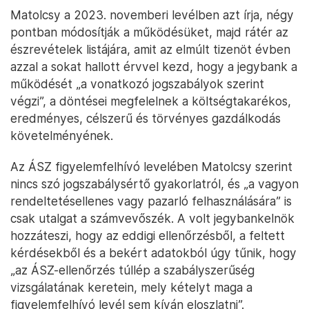
megítélésével, nemzetbiztonsági érdekekkel és
„előre beláthatatlan nemzetgazdasági
következményekkel” indokolta. Az MNB érveinek
listája ebben az esetben is elég hosszú: ezeknek
egy részét az a levél tartalmazza, amit Matolcsy
György akkori jegybankelnök írt 2023
novemberében Windisch László ÁSZ-elnök
figyelemfelhívó levelére, a másik pedig az ÁSZ-
jelentésre adott észrevétel, amit 2025. február 28-
án küldött meg az MNB, szintén még Matolcsy
nevében.
Matolcsy a 2023. novemberi levélben azt írja, négy
pontban módosítják a működésüket, majd rátér az
észrevételek listájára, amit az elmúlt tizenöt évben
azzal a sokat hallott érvvel kezd, hogy a jegybank a
működését „a vonatkozó jogszabályok szerint
végzi”, a döntései megfelelnek a költségtakarékos,