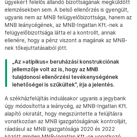
ügyekért felelős állandó bizottságának megküldött
elemzésekben sem. A belső ellenőrzés is gyengült,
ugyanis nem az MNB felügyelőbizottsága, hanem az
MNB leánycégének, az MNB-Ingatlan Kft.-nek a
felügyelőbizottsága látta el a kontrollt, annak
ellenére, hogy a pénz viszont a magának az MNB-
nek tőkejuttatásaiból jött.
„Az »atipikus« beruházási konstrukciónak
jellemzője volt az is, hogy az MNB
tulajdonosi ellenőrzési tevékenységének
lehetőségei is szűkültek”, írja a jelentés.
A székházfelújítás indulásakor ugyanis a jegybank
úgy módosította a leánycég, az MNB-Ingatlan Kft.
alapító okiratát, hogy megszüntette a felújításra
vonatkozóan az MNB igazgatóságának kontrollját,
ráadásul az MNB igazgatósága 2020 és 2022
között minden MNB-Ingatlan Kft.-re vonatkozó