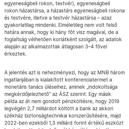
egyeneságbeli rokon, testvér), egyeneságbeli
rokon házastársa, a házastárs egyeneságbeli rokona
és testvére, illetve a testvér házastársa – azaz
gyakorlatilag mindenki. Elméletileg nem volt felső
határa annak, hogy ki hány főt visz magával, de a
foglaltság vélhetően korlátként szolgált, az adatok
alapján az alkalmazottak átlagosan 3–4 fővel
érkeztek.
A jelentés azt is nehezményezi, hogy az MNB három
ingatlanjában is kialakított konferenciatermet a
monetáris tanács üléseihez, aminek „indokoltsága
megkérdőjelezhető” az ÁSZ szerint. Egy másik
példa az át nem gondolt pénzköltésre, hogy 2019
legvégén 2,7 milliárdot költött a bank az akkori
székház biztonságtechnikai korszerűsítésére, majd
2022-ben ezekből 1,3 milliárd forint értékű eszközt