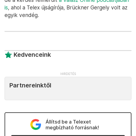
az állami intézményrendszer általános pénzügyi
helyzetéhez, jellemző gazdálkodási folyamataihoz”,
zárta le a vitát az ÁSZ.
Varga Mihály tehát úgy kapott elutasító
hangvételű levelet Windischtől, hogy az
ÁSZ bizonyos pontokon pont hogy őt vette
védelmébe.
Arról, hogy Varga mihez tud kezdeni a mostani
helyzetben, többek között
ebben a cikkben írtunk
,
de a kérdés felmerült
a Válasz Online podcastjában
is
, ahol a Telex újságírója, Brückner Gergely volt az
egyik vendég.