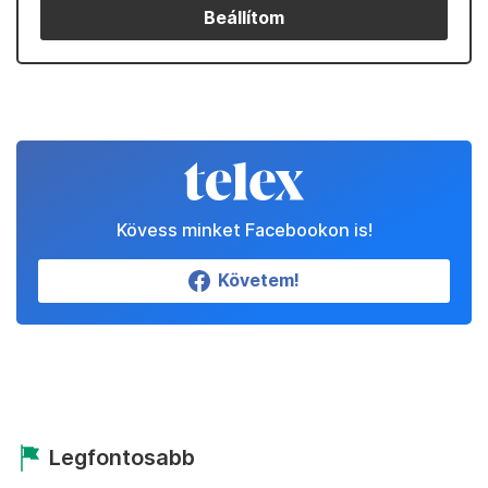
Kedvenceink
Partnereinktől
Állítsd be a Telexet
megbízható forrásnak!
Beállítom