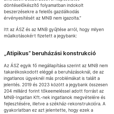
döntéselőkészítő folyamatban indokolt
beszerzésekre a felelős gazdálkodás
érvényesítését az MNB nem igazolta.”
Itt az ÁSZ és az MNB gyűjtése arról, hogy milyen
műalkotásokért fizetett a jegybank:
„Atipikus” beruházási konstrukció
Az ÁSZ egyik fő megállapítása szerint az MNB nem
takarékoskodott eléggé a beruházásoknál, de az
ingatlanos ügyeknél más problémákat is talált a
jelentés. 2019 és 2023 között a jegybank összesen
204 milliárd forint tőkeemeléssel adott forrást az
MNB-Ingatlan Kft.-nek ingatlanok megvételére és
fejlesztésére, illetve a székház-rekonstrukcióra. A
gyakorlatban ez azt jelentette, hogy ezek a