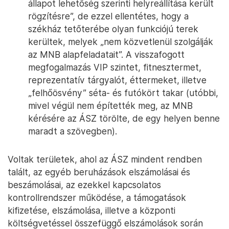
állapot lehetőség szerinti helyreállítása került
rögzítésre”, de ezzel ellentétes, hogy a
székház tetőterébe olyan funkciójú terek
kerültek, melyek „nem közvetlenül szolgálják
az MNB alapfeladatait”. A visszafogott
megfogalmazás VIP szintet, fitnesztermet,
reprezentatív tárgyalót, éttermeket, illetve
„felhőösvény” séta- és futókört takar (utóbbi,
mivel végül nem építették meg, az MNB
kérésére az ÁSZ törölte, de egy helyen benne
maradt a szövegben).
Voltak területek, ahol az ÁSZ mindent rendben
talált, az egyéb beruházások elszámolásai és
beszámolásai, az ezekkel kapcsolatos
kontrollrendszer működése, a támogatások
kifizetése, elszámolása, illetve a központi
költségvetéssel összefüggő elszámolások során