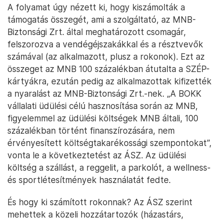
A folyamat úgy nézett ki, hogy kiszámolták a
támogatás összegét, ami a szolgáltató, az MNB-
Biztonsági Zrt. által meghatározott csomagár,
felszorozva a vendégéjszakákkal és a résztvevők
számával (az alkalmazott, plusz a rokonok). Ezt az
összeget az MNB 100 százalékban átutalta a SZÉP-
kártyákra, ezután pedig az alkalmazottak kifizették
a nyaralást az MNB-Biztonsági Zrt.-nek. „A BOKK
vállalati üdülési célú hasznosítása során az MNB,
figyelemmel az üdülési költségek MNB általi, 100
százalékban történt finanszírozására, nem
érvényesített költségtakarékossági szempontokat”,
vonta le a következtetést az ÁSZ. Az üdülési
költség a szállást, a reggelit, a parkolót, a wellness-
és sportlétesítmények használatát fedte.
És hogy ki számított rokonnak? Az ÁSZ szerint
mehettek a közeli hozzátartozók (házastárs,