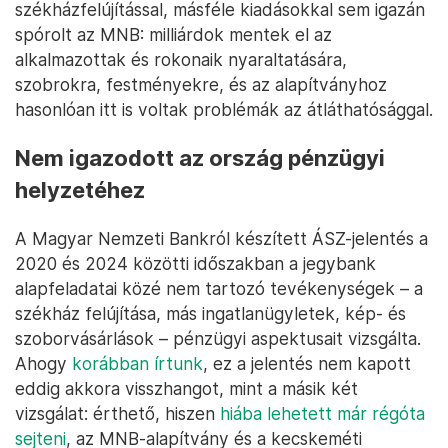
székházfelújítással, másféle kiadásokkal sem igazán
spórolt az MNB: milliárdok mentek el az
alkalmazottak és rokonaik nyaraltatására,
szobrokra, festményekre, és az alapítványhoz
hasonlóan itt is voltak problémák az átláthatósággal.
Nem igazodott az ország pénzügyi
helyzetéhez
A Magyar Nemzeti Bankról készített ÁSZ-jelentés a
2020 és 2024 közötti időszakban a jegybank
alapfeladatai közé nem tartozó tevékenységek – a
székház felújítása, más ingatlanügyletek, kép- és
szoborvásárlások – pénzügyi aspektusait vizsgálta.
Ahogy
korábban írtunk
, ez a jelentés nem kapott
eddig akkora visszhangot, mint a másik két
vizsgálat: érthető, hiszen
hiába lehetett már régóta
sejteni
, az MNB-alapítvány és a kecskeméti