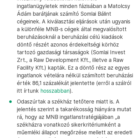
ingatlanügyletek minden fázisában a Matolcsy
Ádám barátjának számító Somlai Bálint
cégeinek. A kiválasztási eljárások után ugyanis
a különféle MNB-s cégek által megvalósított
beruházásoknál a beruházási célú kiadások
döntő részét azonos érdekeltségi körhöz
tartozó gazdasági társaságok (Somlai Invest
Zrt., a Raw Development Kft., illetve a Raw
Facility Kft.) kapták. Ez a döntő rész az egyes
ingatlanok vételára nélkül számított beruházási
érték 86,1 százalékát jelentette (erről a szálról
itt írtunk
hosszabban
).
Odaszúrtak a székház tetőtere miatt is. A
jelentés szerint a takarékosság hiányára mutat
rá, hogy az MNB ingatlanstratégiájában „a
székházra vonatkozó sikerkritériumként a
műemléki állapot megőrzése mellett az eredeti