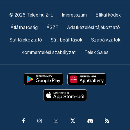
© 2026 Telex.hu Zrt.
Impresszum
Etikai kódex
Átláthatóság
ÁSZF
Adatkezelési tájékoztató
Sütitájékoztató
Süti beállítások
Szabályzatok
Kommentelési szabályzat
Telex Sales