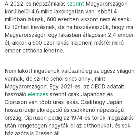
A 2022-es népszámlálás
szerint
Magyarországon
körülbelül 4,6 millió lakóingatlan van, ebből 4
millióban laknak, 600 ezerben viszont nem él senki.
Ez tűnhet kevésnek, de ha hozzávesszük, hogy ma
Magyarországon egy lakásban átlagosan 2,4 ember
él, akkor a 600 ezer lakás majdnem másfél millió
ember otthona lehetne.
Nem lakott ingatlanok valószínűleg az egész világon
vannak, de szinte sehol sincs annyi, mint
Magyarországon. Egy 2021-es, az OECD adatait
használó
elemzés
szerint csak Japánban és
Cipruson van több üres lakás. Csakhogy Japán
hosszú ideje elöregedő és csökkenő népességű
ország, Cipruson pedig az 1974-es török megszállás
után rengetegen hagyták el az otthonukat, és sok
ház azóta is üresen áll.