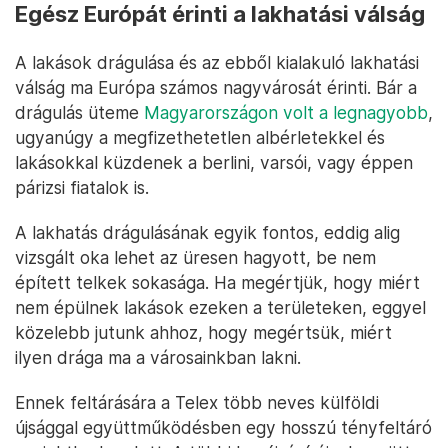
Egész Európát érinti a lakhatási válság
A lakások drágulása és az ebből kialakuló lakhatási
válság ma Európa számos nagyvárosát érinti. Bár a
drágulás üteme
Magyarországon volt a legnagyobb
,
ugyanúgy a megfizethetetlen albérletekkel és
lakásokkal küzdenek a berlini, varsói, vagy éppen
párizsi fiatalok is.
A lakhatás drágulásának egyik fontos, eddig alig
vizsgált oka lehet az üresen hagyott, be nem
épített telkek sokasága. Ha megértjük, hogy miért
nem épülnek lakások ezeken a területeken, eggyel
közelebb jutunk ahhoz, hogy megértsük, miért
ilyen drága ma a városainkban lakni.
Ennek feltárására a Telex több neves külföldi
újsággal együttműködésben egy hosszú tényfeltáró