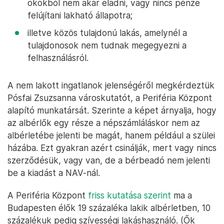
okokból nem akar eladni, vagy nincs pénze
felújítani lakható állapotra;
illetve közös tulajdonú lakás, amelynél a
tulajdonosok nem tudnak megegyezni a
felhasználásról.
A nem lakott ingatlanok jelenségéről megkérdeztük
Pósfai Zsuzsanna városkutatót, a Periféria Központ
alapító munkatársát. Szerinte a képet árnyalja, hogy
az albérlők egy része a népszámláláskor nem az
albérletébe jelenti be magát, hanem például a szülei
házába. Ezt gyakran azért csinálják, mert vagy nincs
szerződésük, vagy van, de a bérbeadó nem jelenti
be a kiadást a NAV-nál.
A Periféria Központ
friss kutatása szerint
ma a
Budapesten élők 19 százaléka lakik albérletben, 10
százalékuk pedig szívességi lakáshasználó. (Ők