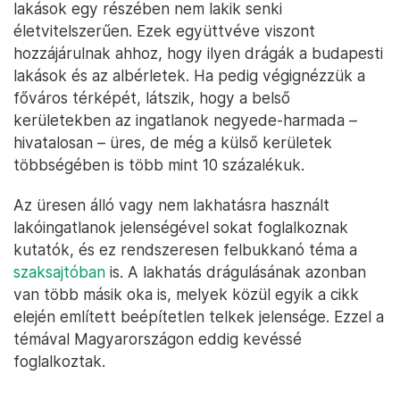
lakások egy részében nem lakik senki
életvitelszerűen. Ezek együttvéve viszont
hozzájárulnak ahhoz, hogy ilyen drágák a budapesti
lakások és az albérletek. Ha pedig végignézzük a
főváros térképét, látszik, hogy a belső
kerületekben az ingatlanok negyede-harmada –
hivatalosan – üres, de még a külső kerületek
többségében is több mint 10 százalékuk.
Az üresen álló vagy nem lakhatásra használt
lakóingatlanok jelenségével sokat foglalkoznak
kutatók, és ez rendszeresen felbukkanó téma a
szaksajtóban
is. A lakhatás drágulásának azonban
van több másik oka is, melyek közül egyik a cikk
elején említett beépítetlen telkek jelensége. Ezzel a
témával Magyarországon eddig kevéssé
foglalkoztak.