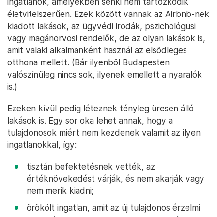
ingatlanok, amelyekben senki nem tartózkodik
életvitelszerűen. Ezek között vannak az Airbnb-nek
kiadott lakások, az ügyvédi irodák, pszichológusi
vagy magánorvosi rendelők, de az olyan lakások is,
amit valaki alkalmanként használ az elsődleges
otthona mellett. (Bár ilyenből Budapesten
valószínűleg nincs sok, ilyenek emellett a nyaralók
is.)
Ezeken kívül pedig léteznek tényleg üresen álló
lakások is. Egy sor oka lehet annak, hogy a
tulajdonosok miért nem kezdenek valamit az ilyen
ingatlanokkal, így:
tisztán befektetésnek vették, az
értéknövekedést várják, és nem akarják vagy
nem merik kiadni;
örökölt ingatlan, amit az új tulajdonos érzelmi