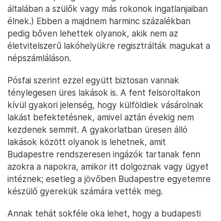
általában a szülők vagy más rokonok ingatlanjaiban
élnek.) Ebben a majdnem harminc százalékban
pedig bőven lehettek olyanok, akik nem az
életvitelszerű lakóhelyükre regisztrálták magukat a
népszámláláson.
Pósfai szerint ezzel együtt biztosan vannak
ténylegesen üres lakások is. A fent felsoroltakon
kívül gyakori jelenség, hogy külföldiek vásárolnak
lakást befektetésnek, amivel aztán évekig nem
kezdenek semmit. A gyakorlatban üresen álló
lakások között olyanok is lehetnek, amit
Budapestre rendszeresen ingázók tartanak fenn
azokra a napokra, amikor itt dolgoznak vagy ügyet
intéznek; esetleg a jövőben Budapestre egyetemre
készülő gyerekük számára vették meg.
Annak tehát sokféle oka lehet, hogy a budapesti