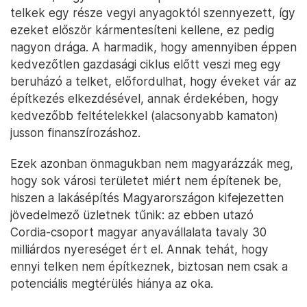
telkek egy része vegyi anyagoktól szennyezett, így
ezeket először kármentesíteni kellene, ez pedig
nagyon drága. A harmadik, hogy amennyiben éppen
kedvezőtlen gazdasági ciklus előtt veszi meg egy
beruházó a telket, előfordulhat, hogy éveket vár az
építkezés elkezdésével, annak érdekében, hogy
kedvezőbb feltételekkel (alacsonyabb kamaton)
jusson finanszírozáshoz.
Ezek azonban önmagukban nem magyarázzák meg,
hogy sok városi területet miért nem építenek be,
hiszen a lakásépítés Magyarországon kifejezetten
jövedelmező üzletnek tűnik: az ebben utazó
Cordia-csoport magyar anyavállalata tavaly 30
milliárdos nyereséget ért el. Annak tehát, hogy
ennyi telken nem építkeznek, biztosan nem csak a
potenciális megtérülés hiánya az oka.