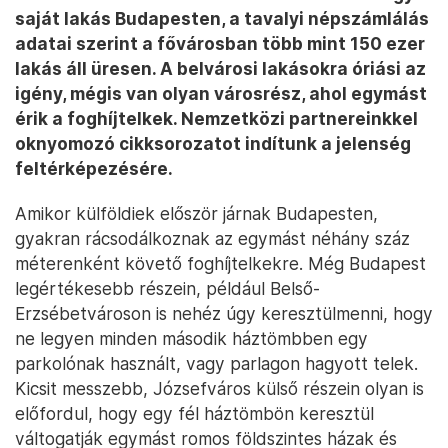
saját lakás Budapesten, a tavalyi népszámlálás
adatai szerint a fővárosban több mint 150 ezer
lakás áll üresen. A belvárosi lakásokra óriási az
igény, mégis van olyan városrész, ahol egymást
érik a foghíjtelkek. Nemzetközi partnereinkkel
oknyomozó cikksorozatot indítunk a jelenség
feltérképezésére.
Amikor külföldiek először járnak Budapesten,
gyakran rácsodálkoznak az egymást néhány száz
méterenként követő foghíjtelkekre. Még Budapest
legértékesebb részein, például Belső-
Erzsébetvároson is nehéz úgy keresztülmenni, hogy
ne legyen minden második háztömbben egy
parkolónak használt, vagy parlagon hagyott telek.
Kicsit messzebb, Józsefváros külső részein olyan is
előfordul, hogy egy fél háztömbön keresztül
váltogatják egymást romos földszintes házak és