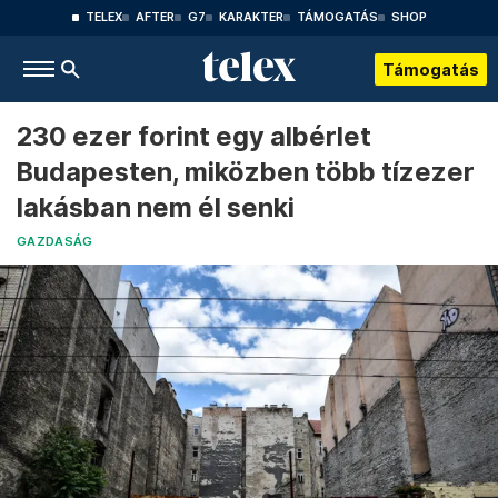
TELEX
AFTER
G7
KARAKTER
TÁMOGATÁS
SHOP
Támogatás
230 ezer forint egy albérlet
Budapesten, miközben több tízezer
lakásban nem él senki
GAZDASÁG