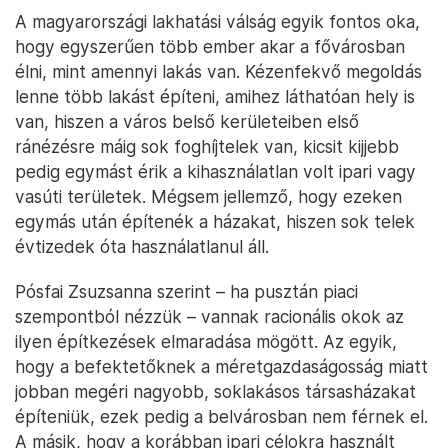
A magyarországi lakhatási válság egyik fontos oka,
hogy egyszerűen több ember akar a fővárosban
élni, mint amennyi lakás van. Kézenfekvő megoldás
lenne több lakást építeni, amihez láthatóan hely is
van, hiszen a város belső kerületeiben első
ránézésre máig sok foghíjtelek van, kicsit kijjebb
pedig egymást érik a kihasználatlan volt ipari vagy
vasúti területek. Mégsem jellemző, hogy ezeken
egymás után építenék a házakat, hiszen sok telek
évtizedek óta használatlanul áll.
Pósfai Zsuzsanna szerint – ha pusztán piaci
szempontból nézzük – vannak racionális okok az
ilyen építkezések elmaradása mögött. Az egyik,
hogy a befektetőknek a méretgazdaságosság miatt
jobban megéri nagyobb, soklakásos társasházakat
építeniük, ezek pedig a belvárosban nem férnek el.
A másik, hogy a korábban ipari célokra használt