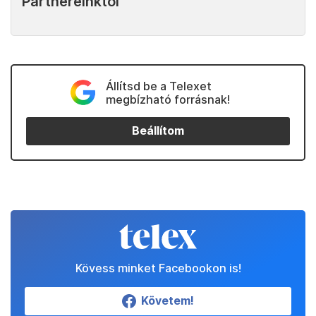
Partnereinktől
Állítsd be a Telexet
megbízható forrásnak!
Beállítom
Kövess minket Facebookon is!
Követem!