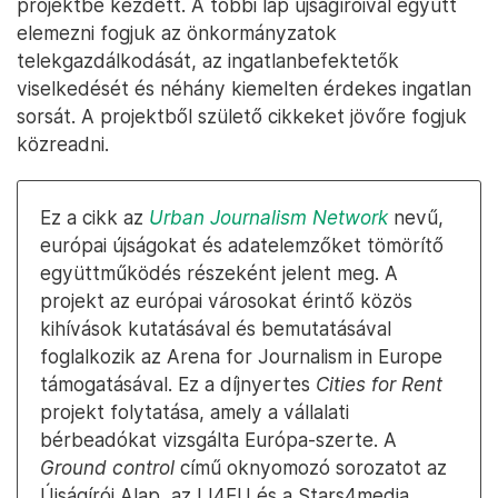
projektbe kezdett. A többi lap újságíróival együtt
elemezni fogjuk az önkormányzatok
telekgazdálkodását, az ingatlanbefektetők
viselkedését és néhány kiemelten érdekes ingatlan
sorsát. A projektből születő cikkeket jövőre fogjuk
közreadni.
Ez a cikk az
Urban Journalism Network
nevű,
európai újságokat és adatelemzőket tömörítő
együttműködés részeként jelent meg. A
projekt az európai városokat érintő közös
kihívások kutatásával és bemutatásával
foglalkozik az Arena for Journalism in Europe
támogatásával. Ez a díjnyertes
Cities for Rent
projekt folytatása, amely a vállalati
bérbeadókat vizsgálta Európa-szerte. A
Ground control
című oknyomozó sorozatot az
Újságírói Alap, az IJ4EU és a Stars4media