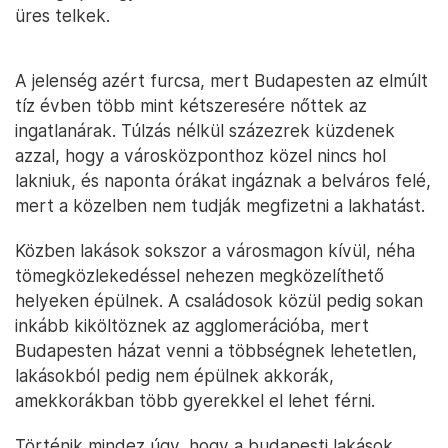
üres telkek.
A jelenség azért furcsa, mert Budapesten az elmúlt
tíz évben több mint kétszeresére nőttek az
ingatlanárak. Túlzás nélkül százezrek küzdenek
azzal, hogy a városközponthoz közel nincs hol
lakniuk, és naponta órákat ingáznak a belváros felé,
mert a közelben nem tudják megfizetni a lakhatást.
Közben lakások sokszor a városmagon kívül, néha
tömegközlekedéssel nehezen megközelíthető
helyeken épülnek. A családosok közül pedig sokan
inkább kiköltöznek az agglomerációba, mert
Budapesten házat venni a többségnek lehetetlen,
lakásokból pedig nem épülnek akkorák,
amekkorákban több gyerekkel el lehet férni.
Történik mindez úgy, hogy a budapesti lakások